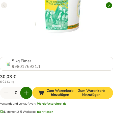
5 kg Eimer
9980176921.1
30,03 €
6,01 € / kg
Zum Warenkorb
Zum Warenkorb
hinzufügen
hinzufügen
Versandt und verkauft von
:
Pferdefuttershop_de
Lieferzeit 2-5 Werktage.
mehr lesen