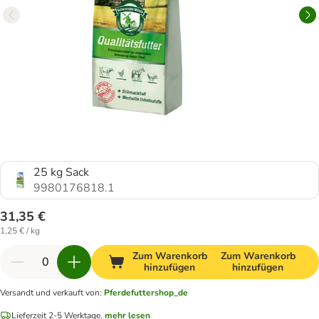
25 kg Sack
9980176818.1
31,35 €
1,25 € / kg
Zum Warenkorb
Zum Warenkorb
hinzufügen
hinzufügen
Versandt und verkauft von
:
Pferdefuttershop_de
Lieferzeit 2-5 Werktage.
mehr lesen