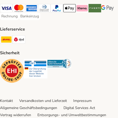
Visa Payment Method
Mastercard Payment Method
American Express Payment Method
Diners Club Payment Method
PayPal Payment Method
Apple Pay Payment Method
Klarna Payment Method
Riverty Payment 
Google P
Rechnung
Bankeinzug
Rechnung Payment Method
Bankeinzug Payment Method
Lieferservice
DHL Shipping Method
DPD Shipping Method
Sicherheit
Security
Security
Security
Kontakt
Versandkosten und Lieferzeit
Impressum
Allgemeine Geschäftsbedingungen
Digital Services Act
Vertrag widerrufen
Entsorgungs- und Umweltbestimmungen