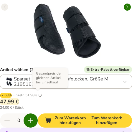
Artikel wählen (12 Varianten)
% Extra-Rabatt verfügbar
Gesamtpreis der
gleichen Artikel
Sparset: Gamaschen & Hufglocken, Größe M
bei Einzelkauf
2195162.9
-7.68%
Einzeln
51,98 €
47,99 €
24,00 € / Stück
Zum Warenkorb
Zum Warenkorb
hinzufügen
hinzufügen