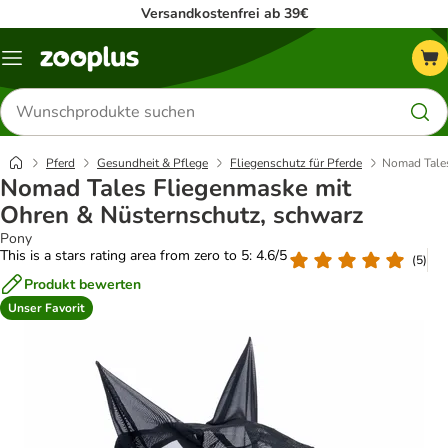
Versandkostenfrei ab 39€
Menü
Produkte
suchen
Pferd
Gesundheit & Pflege
Fliegenschutz für Pferde
Nomad Tales
Nomad Tales Fliegenmaske mit
Ohren & Nüsternschutz, schwarz
Pony
This is a stars rating area from zero to 5: 4.6/5
(
5
)
Produkt bewerten
Unser Favorit