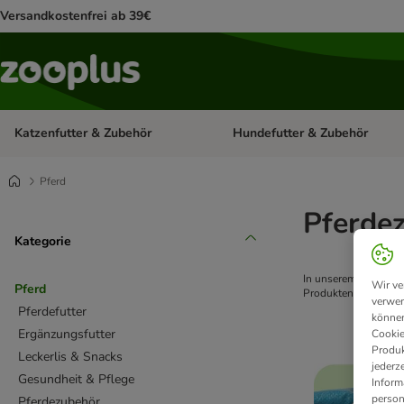
Versandkostenfrei ab 39€
Katzenfutter & Zubehör
Hundefutter & Zubehör
Kategorie-Menü öffnen: Katzenf
Pferd
Pferde
Kategorie
In unserem Pferde S
Wir ve
Pferd
Produkten. Der zoopl
verwen
Pferdefutter
können
Ergänzungsfutter
Cookie
Produk
Leckerlis & Snacks
jederz
Gesundheit & Pflege
Inform
person
Pferdezubehör