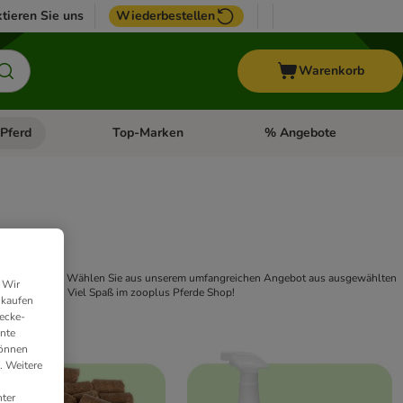
tieren Sie uns
Wiederbestellen
Warenkorb
Pferd
Top-Marken
% Angebote
: Fisch
tegorie-Menü öffnen: Vogel
Kategorie-Menü öffnen: Pferd
Kategorie-Menü öffnen: T
rlis und Snacks: Wählen Sie aus unserem umfangreichen Angebot aus ausgewählten
 Wir
erdeleckerlis
. Viel Spaß im zooplus Pferde Shop!
nkaufen
ecke-
ante
können
. Weitere
ter