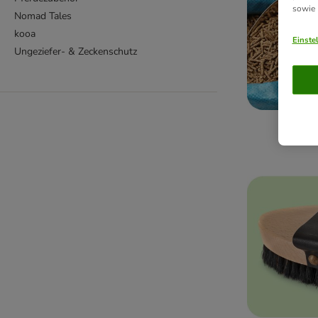
sowie
Nomad Tales
kooa
Einste
Ungeziefer- & Zeckenschutz
Pfer