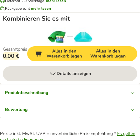
Lieferzeit 2-3 Werktage.
mehr lesen
Rückgaberecht
mehr lesen
Kombinieren Sie es mit
Gesamtpreis
Alles in den
Alles in den
0,00 €
Warenkorb legen
Warenkorb legen
Details anzeigen
Produktbeschreibung
Bewertung
Preise inkl. MwSt. UVP = unverbindliche Preisempfehlung *
Es gelten
die Lieferbedingungen