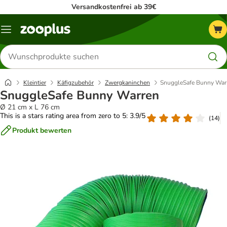
Versandkostenfrei ab 39€
Menü
Produkte
suchen
Kleintier
Käfigzubehör
Zwergkaninchen
SnuggleSafe Bunny War
SnuggleSafe Bunny Warren
Ø 21 cm x L 76 cm
This is a stars rating area from zero to 5: 3.9/5
(
14
)
Produkt bewerten