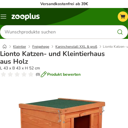
Versandkostenfrei ab 39€
Menü
Produkte
suchen
Kleintier
Freigehege
Kaninchenstall XXL & groß
Lionto Katzen- 
Lionto Katzen- und Kleintierhaus
aus Holz
L 43 x B 43 x H 52 cm
Produkt bewerten
(
0
)