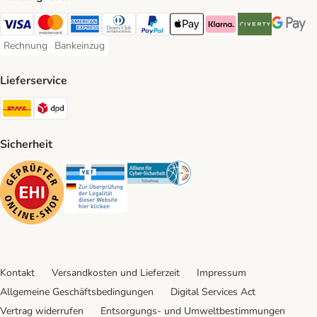
Visa Payment Method
Mastercard Payment Method
American Express Payment Method
Diners Club Payment Method
PayPal Payment Method
Apple Pay Payment Method
Klarna Payment Method
Riverty Payment 
Google P
Rechnung
Bankeinzug
Rechnung Payment Method
Bankeinzug Payment Method
Lieferservice
DHL Shipping Method
DPD Shipping Method
Sicherheit
Security
Security
Security
Kontakt
Versandkosten und Lieferzeit
Impressum
Allgemeine Geschäftsbedingungen
Digital Services Act
Vertrag widerrufen
Entsorgungs- und Umweltbestimmungen