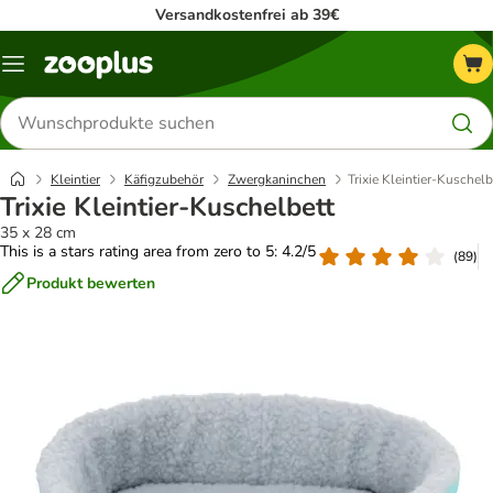
Versandkostenfrei ab 39€
Menü
Produkte
suchen
Kleintier
Käfigzubehör
Zwergkaninchen
Trixie Kleintier-Kuschelb
Trixie Kleintier-Kuschelbett
35 x 28 cm
This is a stars rating area from zero to 5: 4.2/5
(
89
)
Produkt bewerten