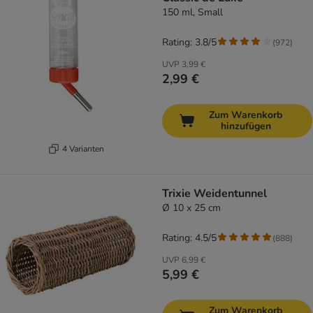
150 ml, Small
Rating: 3.8/5
(
972
)
UVP
3,99 €
2,99 €
Zum Warenkorb
hinzufügen
4 Varianten
Trixie Weidentunnel
Ø 10 x 25 cm
Rating: 4.5/5
(
888
)
UVP
6,99 €
5,99 €
Zum Warenkorb