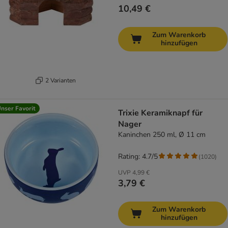
10,49 €
Zum Warenkorb
hinzufügen
2 Varianten
nser Favorit
Trixie Keramiknapf für
Nager
Kaninchen 250 ml, Ø 11 cm
Rating: 4.7/5
(
1020
)
UVP
4,99 €
3,79 €
Zum Warenkorb
hinzufügen