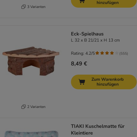
hinzufügen
3 Varianten
Eck-Spielhaus
L 32 x B 21/21 x H 13 cm
Rating: 4.2/5
(
555
)
8,49 €
Zum Warenkorb
hinzufügen
2 Varianten
TIAKI Kuschelmatte für
Kleintiere