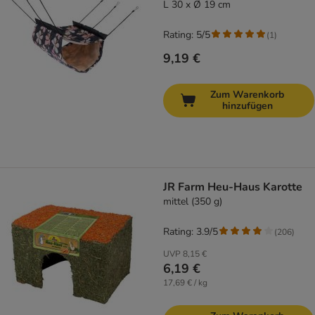
L 30 x Ø 19 cm
Rating: 5/5
(
1
)
9,19 €
Zum Warenkorb
hinzufügen
JR Farm Heu-Haus Karotte
mittel (350 g)
Rating: 3.9/5
(
206
)
UVP
8,15 €
6,19 €
17,69 € / kg