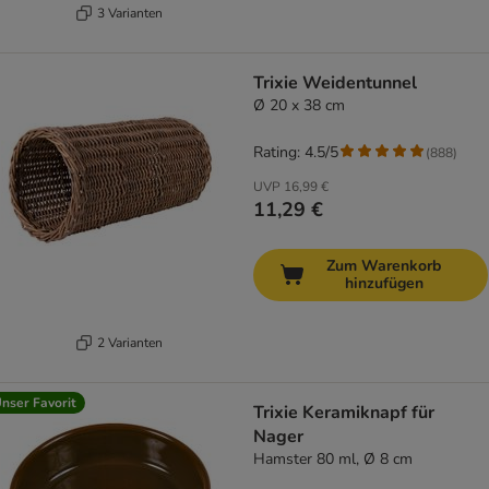
3 Varianten
Trixie Weidentunnel
Ø 20 x 38 cm
Rating: 4.5/5
(
888
)
UVP
16,99 €
11,29 €
Zum Warenkorb
hinzufügen
2 Varianten
nser Favorit
Trixie Keramiknapf für
Nager
Hamster 80 ml, Ø 8 cm