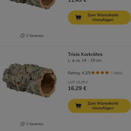
11,49 €
Zum Warenkorb
hinzufügen
2 Varianten
Trixie Korkröhre
L: ø ca. 14 - 19 cm
Rating: 4.2/5
(
605
)
UVP
16,99 €
16,29 €
Zum Warenkorb
hinzufügen
2 Varianten