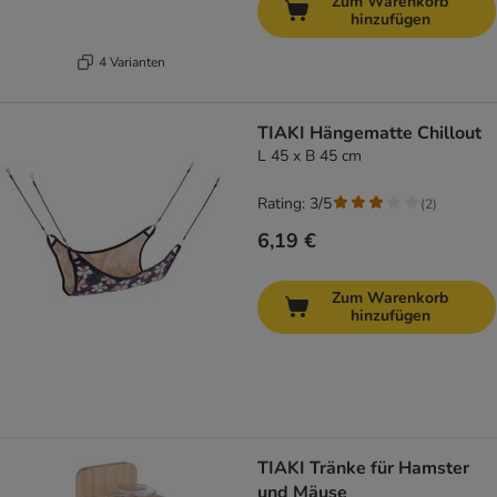
Zum Warenkorb
hinzufügen
4 Varianten
TIAKI Hängematte Chillout
L 45 x B 45 cm
Rating: 3/5
(
2
)
6,19 €
Zum Warenkorb
hinzufügen
TIAKI Tränke für Hamster
und Mäuse