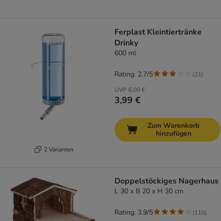
Ferplast Kleintiertränke
Drinky
600 ml
Rating: 2.7/5
(
21
)
UVP
6,00 €
3,99 €
Zum Warenkorb
hinzufügen
2 Varianten
Doppelstöckiges Nagerhaus
L 30 x B 20 x H 30 cm
Rating: 3.9/5
(
110
)