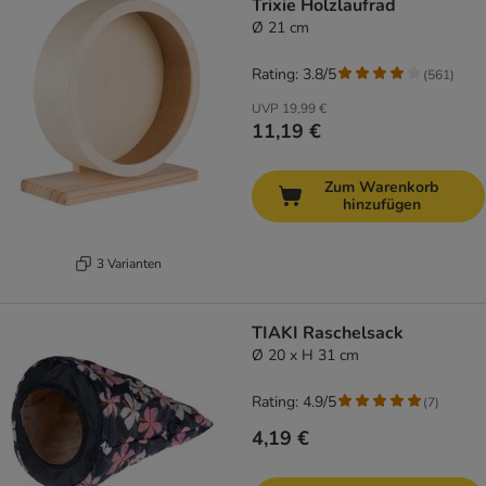
Trixie Holzlaufrad
Ø 21 cm
Rating: 3.8/5
(
561
)
UVP
19,99 €
11,19 €
Zum Warenkorb
hinzufügen
3 Varianten
TIAKI Raschelsack
Ø 20 x H 31 cm
Rating: 4.9/5
(
7
)
4,19 €