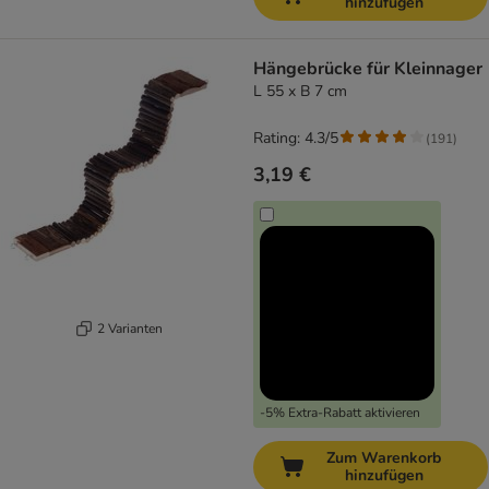
hinzufügen
Hängebrücke für Kleinnager
L 55 x B 7 cm
Rating: 4.3/5
(
191
)
3,19 €
2 Varianten
-5% Extra-Rabatt aktivieren
Zum Warenkorb
hinzufügen