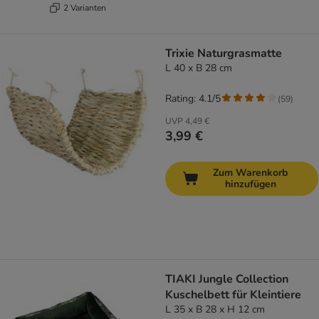
2 Varianten
Trixie Naturgrasmatte
L 40 x B 28 cm
Rating: 4.1/5
(
59
)
UVP
4,49 €
3,99 €
Zum Warenkorb
hinzufügen
TIAKI Jungle Collection
Kuschelbett für Kleintiere
L 35 x B 28 x H 12 cm