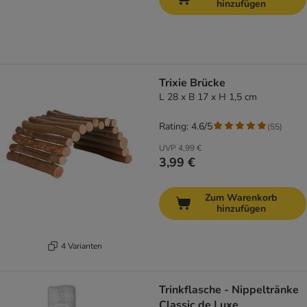
hinzufügen
Trixie Brücke
L 28 x B 17 x H 1,5 cm
Rating: 4.6/5
(
55
)
UVP
4,99 €
3,99 €
Zum Warenkorb
hinzufügen
4 Varianten
Trinkflasche - Nippeltränke
Classic de Luxe