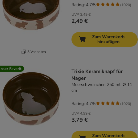
Rating: 4.7/5
(
1020
)
UVP
3,49 €
2,49 €
Zum Warenkorb
hinzufügen
3 Varianten
nser Favorit
Trixie Keramiknapf für
Nager
Meerschweinchen 250 ml, Ø 11
cm
Rating: 4.7/5
(
1020
)
UVP
4,99 €
3,79 €
Zum Warenkorb