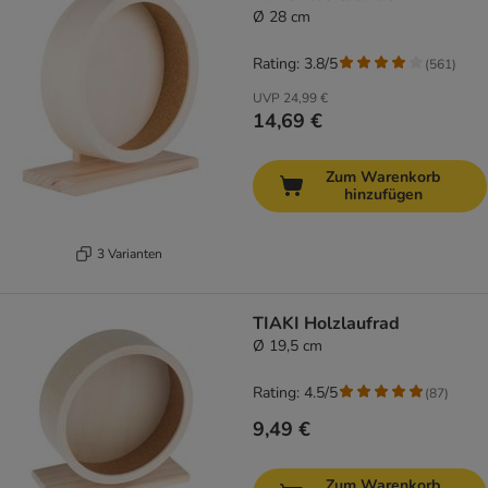
Ø 28 cm
Rating: 3.8/5
(
561
)
UVP
24,99 €
14,69 €
Zum Warenkorb
hinzufügen
3 Varianten
TIAKI Holzlaufrad
Ø 19,5 cm
Rating: 4.5/5
(
87
)
9,49 €
Zum Warenkorb