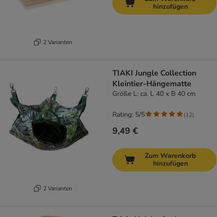
hinzufügen
2 Varianten
TIAKI Jungle Collection
Kleintier-Hängematte
Größe L: ca. L 40 x B 40 cm
Rating: 5/5
(
12
)
9,49 €
Zum Warenkorb
hinzufügen
2 Varianten