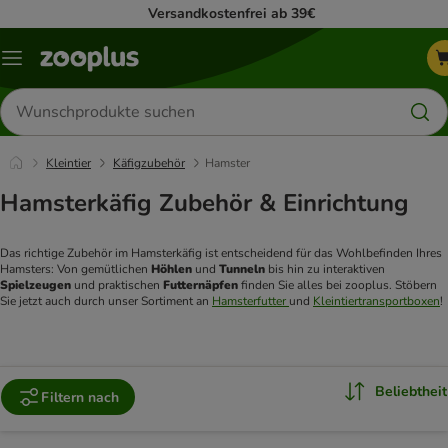
Versandkostenfrei ab 39€
Menü
Produkte
suchen
Kleintier
Käfigzubehör
Hamster
Hamsterkäfig Zubehör & Einrichtung
Das richtige Zubehör im Hamsterkäfig ist entscheidend für das Wohlbefinden Ihres 
Hamsters: Von gemütlichen 
Höhlen 
und 
Tunneln 
bis hin zu interaktiven 
Spielzeugen 
und praktischen 
Futternäpfen 
finden Sie alles bei zooplus. Stöbern 
Sie jetzt auch durch unser Sortiment an 
Hamsterfutter 
und 
Kleintiertransportboxen
!
Beliebtheit
Filtern nach