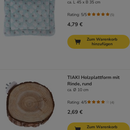
ca. L 45 x B 35 cm
Rating: 5/5
(
5
)
4,79 €
Zum Warenkorb
hinzufügen
TIAKI Holzplattform mit
Rinde, rund
ca. Ø 10 cm
Rating: 4/5
(
4
)
2,69 €
Zum Warenkorb