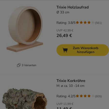
Trixie Holzlaufrad
Ø 33 cm
Rating: 3.8/5
(
561
)
UVP
42,99 €
26,49 €
Zum Warenkorb
hinzufügen
3 Varianten
Trixie Korkröhre
M: ø ca. 10 -14 cm
Rating: 4.2/5
(
605
)
UVP
11,99 €