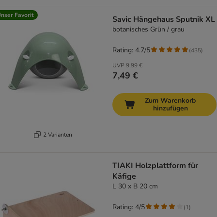
nser Favorit
Savic Hängehaus Sputnik XL
botanisches Grün / grau
Rating: 4.7/5
(
435
)
UVP
9,99 €
7,49 €
Zum Warenkorb
hinzufügen
2 Varianten
TIAKI Holzplattform für
Käfige
L 30 x B 20 cm
Rating: 4/5
(
1
)