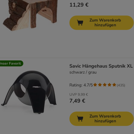
11,29 €
Zum Warenkorb
hinzufügen
nser Favorit
Savic Hängehaus Sputnik XL
schwarz / grau
Rating: 4.7/5
(
435
)
UVP
9,99 €
7,49 €
Zum Warenkorb
hinzufügen