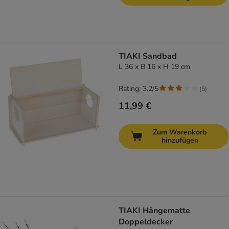
TIAKI Sandbad
L 36 x B 16 x H 19 cm
Rating: 3.2/5
(
5
)
11,99 €
Zum Warenkorb
hinzufügen
TIAKI Hängematte
Doppeldecker