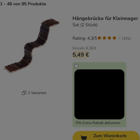
1 - 48 von 85 Produkte
product items have been changed
Hängebrücke für Kleinnager
Set (2 Stück)
Rating: 4.3/5
(
191
)
Einzeln
6,38 €
5,49 €
2 Varianten
-5% Extra-Rabatt aktivieren
Zum Warenkorb