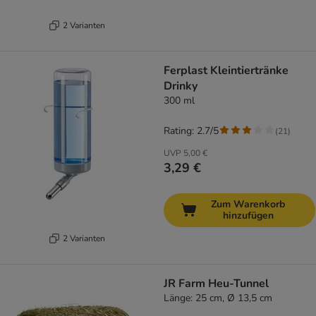
2 Varianten
Ferplast Kleintiertränke
Drinky
300 ml
Rating: 2.7/5
(
21
)
UVP
5,00 €
3,29 €
Zum Warenkorb
hinzufügen
2 Varianten
JR Farm Heu-Tunnel
Länge: 25 cm, Ø 13,5 cm