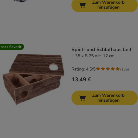
Zum Warenkorb
hinzufügen
nser Favorit
Spiel- und Schlafhaus Leif
L 35 x B 25 x H 12 cm
Rating: 4.5/5
(
136
)
13,49 €
Zum Warenkorb
hinzufügen