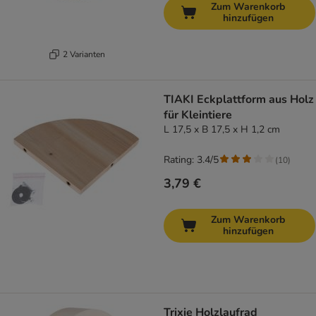
Zum Warenkorb
hinzufügen
2 Varianten
TIAKI Eckplattform aus Holz
für Kleintiere
L 17,5 x B 17,5 x H 1,2 cm
Rating: 3.4/5
(
10
)
3,79 €
Zum Warenkorb
hinzufügen
Trixie Holzlaufrad