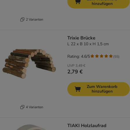
hinzufügen
2 Varianten
Trixie Brücke
L 22 x B 10 x H 1,5 cm
Rating: 4.6/5
(
55
)
UVP
3,49 €
2,79 €
Zum Warenkorb
hinzufügen
4 Varianten
TIAKI Holzlaufrad