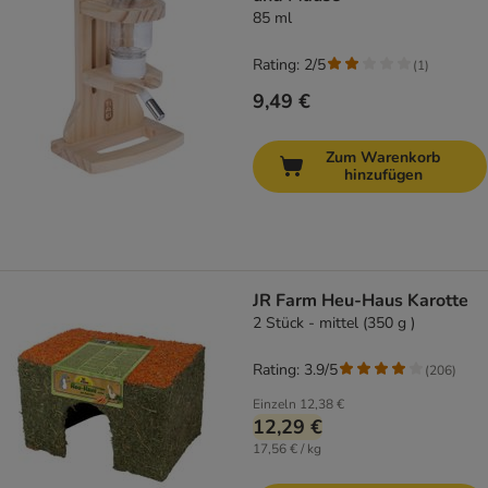
85 ml
Rating: 2/5
(
1
)
9,49 €
Zum Warenkorb
hinzufügen
JR Farm Heu-Haus Karotte
2 Stück - mittel (350 g )
Rating: 3.9/5
(
206
)
Einzeln
12,38 €
12,29 €
17,56 € / kg