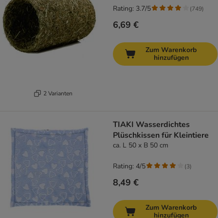
Rating: 3.7/5
(
749
)
6,69 €
Zum Warenkorb
hinzufügen
2 Varianten
TIAKI Wasserdichtes
Plüschkissen für Kleintiere
ca. L 50 x B 50 cm
Rating: 4/5
(
3
)
8,49 €
Zum Warenkorb
hinzufügen