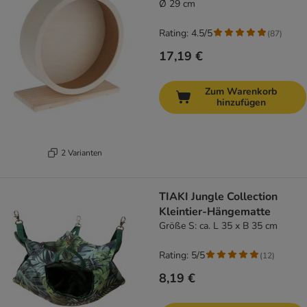
Ø 29 cm
Rating: 4.5/5
(
87
)
17,19 €
Zum Warenkorb
hinzufügen
2 Varianten
TIAKI Jungle Collection
Kleintier-Hängematte
Größe S: ca. L 35 x B 35 cm
Rating: 5/5
(
12
)
8,19 €