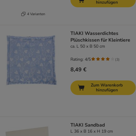
hinzufügen
4 Varianten
TIAKI Wasserdichtes
Plüschkissen für Kleintiere
ca. L 50 x B 50 cm
Rating: 4/5
(
3
)
8,49 €
Zum Warenkorb
hinzufügen
TIAKI Sandbad
L 36 x B 16 x H 19 cm