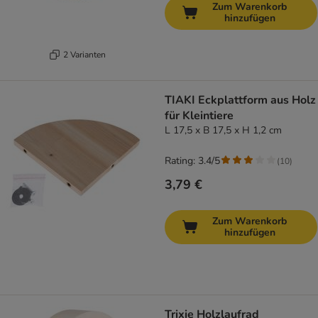
Zum Warenkorb
hinzufügen
2 Varianten
TIAKI Eckplattform aus Holz
für Kleintiere
L 17,5 x B 17,5 x H 1,2 cm
Rating: 3.4/5
(
10
)
3,79 €
Zum Warenkorb
hinzufügen
Trixie Holzlaufrad