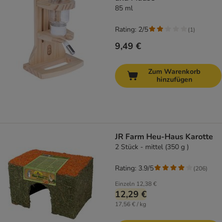
85 ml
Rating: 2/5
(
1
)
9,49 €
Zum Warenkorb
hinzufügen
JR Farm Heu-Haus Karotte
2 Stück - mittel (350 g )
Rating: 3.9/5
(
206
)
Einzeln
12,38 €
12,29 €
17,56 € / kg