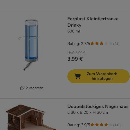
Ferplast Kleintiertränke
Drinky
600 ml
Rating: 2.7/5
(
21
)
UVP
6,00 €
3,99 €
Zum Warenkorb
hinzufügen
2 Varianten
Doppelstöckiges Nagerhaus
L 30 x B 20 x H 30 cm
Rating: 3.9/5
(
110
)