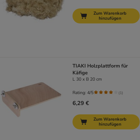
Zum Warenkorb
hinzufügen
TIAKI Holzplattform für
Käfige
L 30 x B 20 cm
Rating: 4/5
(
1
)
6,29 €
Zum Warenkorb
hinzufügen