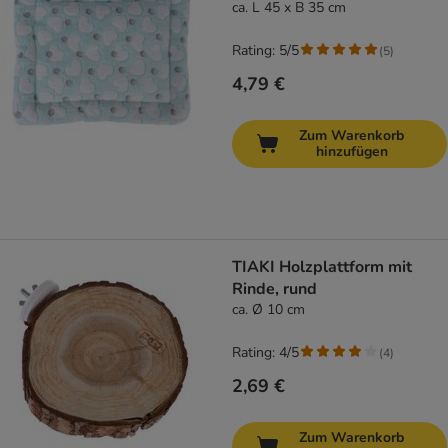
ca. L 45 x B 35 cm
Rating: 5/5
(
5
)
4,79 €
Zum Warenkorb
hinzufügen
TIAKI Holzplattform mit
Rinde, rund
ca. Ø 10 cm
Rating: 4/5
(
4
)
2,69 €
Zum Warenkorb