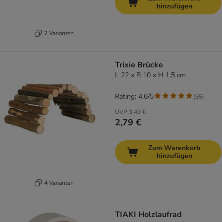
hinzufügen
2 Varianten
Trixie Brücke
L 22 x B 10 x H 1,5 cm
Rating: 4.6/5
(
55
)
UVP
3,49 €
2,79 €
Zum Warenkorb
hinzufügen
4 Varianten
TIAKI Holzlaufrad