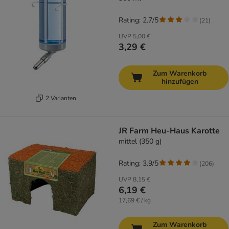
Rating: 2.7/5
(
21
)
UVP
5,00 €
3,29 €
Zum Warenkorb
hinzufügen
2 Varianten
JR Farm Heu-Haus Karotte
mittel (350 g)
Rating: 3.9/5
(
206
)
UVP
8,15 €
6,19 €
17,69 € / kg
Zum Warenkorb