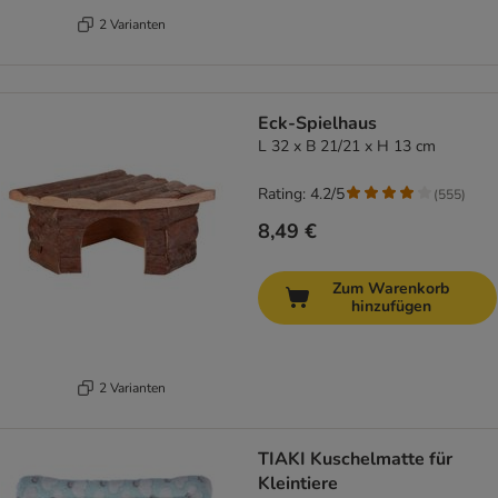
2 Varianten
Eck-Spielhaus
L 32 x B 21/21 x H 13 cm
Rating: 4.2/5
(
555
)
8,49 €
Zum Warenkorb
hinzufügen
2 Varianten
TIAKI Kuschelmatte für
Kleintiere