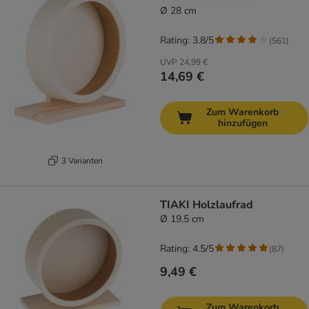
Ø 28 cm
Rating: 3.8/5
(
561
)
UVP
24,99 €
14,69 €
Zum Warenkorb
hinzufügen
3 Varianten
TIAKI Holzlaufrad
Ø 19,5 cm
Rating: 4.5/5
(
87
)
9,49 €
Zum Warenkorb