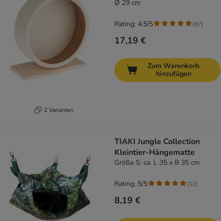
Ø 29 cm
Rating: 4.5/5
(
87
)
17,19 €
Zum Warenkorb
hinzufügen
2 Varianten
TIAKI Jungle Collection
Kleintier-Hängematte
Größe S: ca. L 35 x B 35 cm
Rating: 5/5
(
12
)
8,19 €