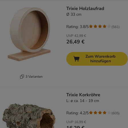
Trixie Holzlaufrad
Ø 33 cm
Rating: 3.8/5
(
561
)
UVP
42,99 €
26,49 €
Zum Warenkorb
hinzufügen
3 Varianten
Trixie Korkröhre
L: ø ca. 14 - 19 cm
Rating: 4.2/5
(
605
)
UVP
16,99 €