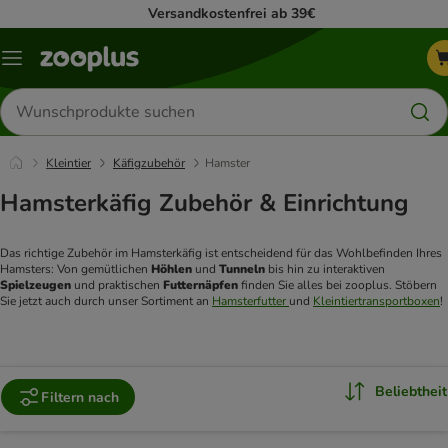
Versandkostenfrei ab 39€
Menü
Produkte
suchen
Kleintier
Käfigzubehör
Hamster
Hamsterkäfig Zubehör & Einrichtung
Das richtige Zubehör im Hamsterkäfig ist entscheidend für das Wohlbefinden Ihres 
Hamsters: Von gemütlichen 
Höhlen 
und 
Tunneln 
bis hin zu interaktiven 
Spielzeugen 
und praktischen 
Futternäpfen 
finden Sie alles bei zooplus. Stöbern 
Sie jetzt auch durch unser Sortiment an 
Hamsterfutter 
und 
Kleintiertransportboxen
!
Beliebtheit
Filtern nach