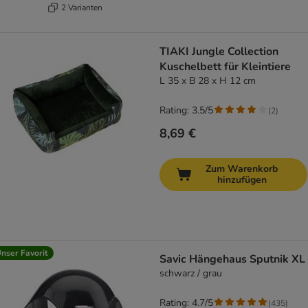
2 Varianten
TIAKI Jungle Collection
Kuschelbett für Kleintiere
L 35 x B 28 x H 12 cm
Rating: 3.5/5
(
2
)
8,69 €
Zum Warenkorb
hinzufügen
nser Favorit
Savic Hängehaus Sputnik XL
schwarz / grau
Rating: 4.7/5
(
435
)