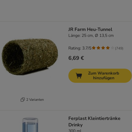
JR Farm Heu-Tunnel
Länge: 25 cm, Ø 13,5 cm
Rating: 3.7/5
(
749
)
6,69 €
Zum Warenkorb
hinzufügen
2 Varianten
Ferplast Kleintiertränke
Drinky
300 ml