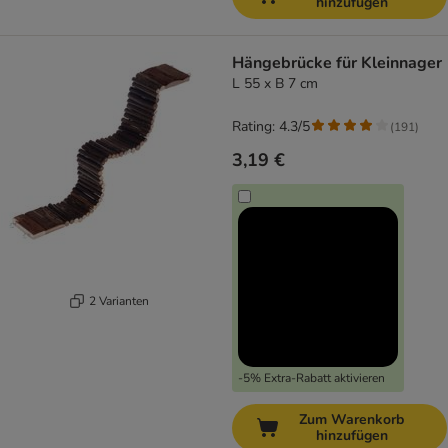
hinzufügen
Hängebrücke für Kleinnager
L 55 x B 7 cm
Rating: 4.3/5
(
191
)
3,19 €
2 Varianten
-5% Extra-Rabatt aktivieren
Zum Warenkorb
hinzufügen