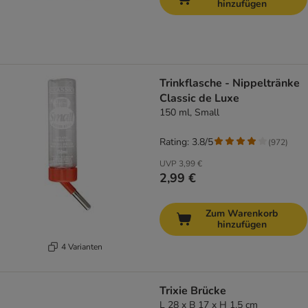
hinzufügen
Trinkflasche - Nippeltränke
Classic de Luxe
150 ml, Small
Rating: 3.8/5
(
972
)
UVP
3,99 €
2,99 €
Zum Warenkorb
hinzufügen
4 Varianten
Trixie Brücke
L 28 x B 17 x H 1,5 cm