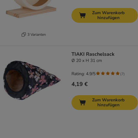
Zum Warenkorb
hinzufügen
3 Varianten
TIAKI Raschelsack
Ø 20 x H 31 cm
Rating: 4.9/5
(
7
)
4,19 €
Zum Warenkorb
hinzufügen