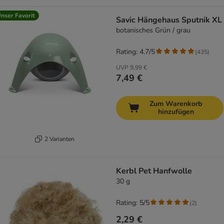
nser Favorit
Savic Hängehaus Sputnik XL
botanisches Grün / grau
Rating: 4.7/5
(
435
)
UVP
9,99 €
7,49 €
Zum Warenkorb
hinzufügen
2 Varianten
Kerbl Pet Hanfwolle
30 g
Rating: 5/5
(
2
)
2,29 €