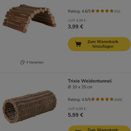
Rating: 4.6/5
(
55
)
UVP
4,99 €
3,99 €
Zum Warenkorb
hinzufügen
4 Varianten
Trixie Weidentunnel
Ø 10 x 25 cm
Rating: 4.5/5
(
888
)
UVP
6,99 €
5,99 €
Zum Warenkorb