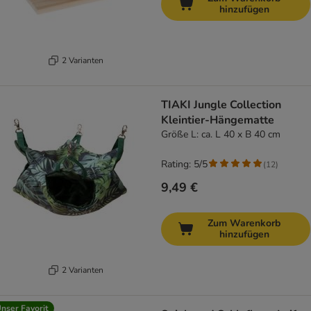
hinzufügen
2 Varianten
TIAKI Jungle Collection
Kleintier-Hängematte
Größe L: ca. L 40 x B 40 cm
Rating: 5/5
(
12
)
9,49 €
Zum Warenkorb
hinzufügen
2 Varianten
nser Favorit