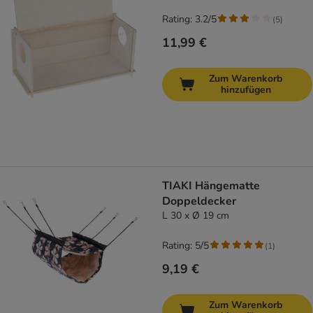
Rating: 3.2/5
(
5
)
11,99 €
Zum Warenkorb
hinzufügen
TIAKI Hängematte
Doppeldecker
L 30 x Ø 19 cm
Rating: 5/5
(
1
)
9,19 €
Zum Warenkorb