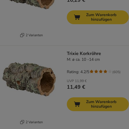
16,29 €
Zum Warenkorb
hinzufügen
2 Varianten
Trixie Korkröhre
M: ø ca. 10 -14 cm
Rating: 4.2/5
(
605
)
UVP
11,99 €
11,49 €
Zum Warenkorb
hinzufügen
2 Varianten