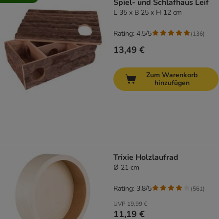
Spiel- und Schlafhaus Leif
L 35 x B 25 x H 12 cm
Rating: 4.5/5
(
136
)
13,49 €
Zum Warenkorb
hinzufügen
Trixie Holzlaufrad
Ø 21 cm
Rating: 3.8/5
(
561
)
UVP
19,99 €
11,19 €