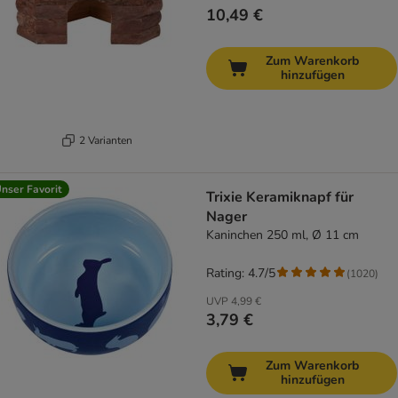
10,49 €
Zum Warenkorb
hinzufügen
2 Varianten
nser Favorit
Trixie Keramiknapf für
Nager
Kaninchen 250 ml, Ø 11 cm
Rating: 4.7/5
(
1020
)
UVP
4,99 €
3,79 €
Zum Warenkorb
hinzufügen