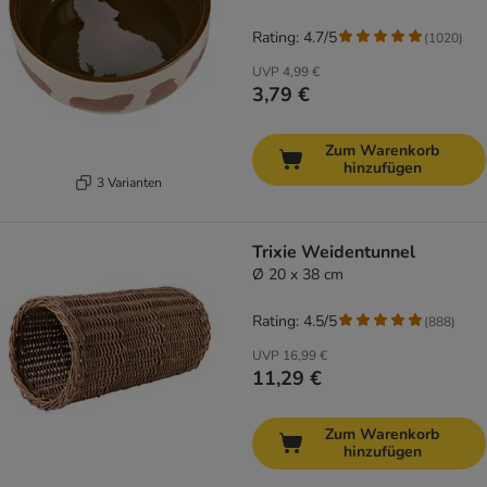
Rating: 4.7/5
(
1020
)
UVP
4,99 €
3,79 €
Zum Warenkorb
hinzufügen
3 Varianten
Trixie Weidentunnel
Ø 20 x 38 cm
Rating: 4.5/5
(
888
)
UVP
16,99 €
11,29 €
Zum Warenkorb
hinzufügen