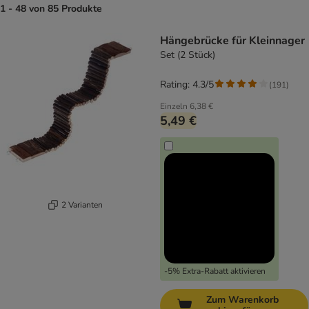
1 - 48 von 85 Produkte
product items have been changed
Hängebrücke für Kleinnager
Set (2 Stück)
Rating: 4.3/5
(
191
)
Einzeln
6,38 €
5,49 €
2 Varianten
-5% Extra-Rabatt aktivieren
Zum Warenkorb