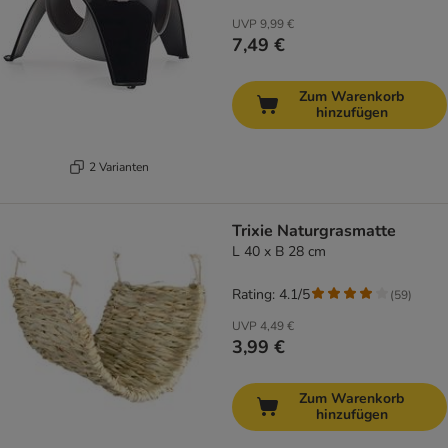
UVP
9,99 €
7,49 €
Zum Warenkorb
hinzufügen
2 Varianten
Trixie Naturgrasmatte
L 40 x B 28 cm
Rating: 4.1/5
(
59
)
UVP
4,49 €
3,99 €
Zum Warenkorb
hinzufügen