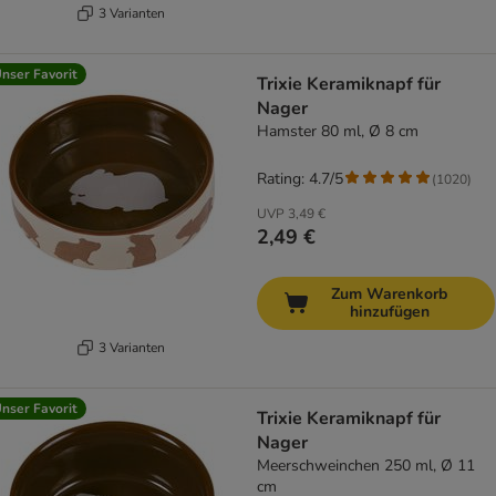
3 Varianten
nser Favorit
Trixie Keramiknapf für
Nager
Hamster 80 ml, Ø 8 cm
Rating: 4.7/5
(
1020
)
UVP
3,49 €
2,49 €
Zum Warenkorb
hinzufügen
3 Varianten
nser Favorit
Trixie Keramiknapf für
Nager
Meerschweinchen 250 ml, Ø 11
cm