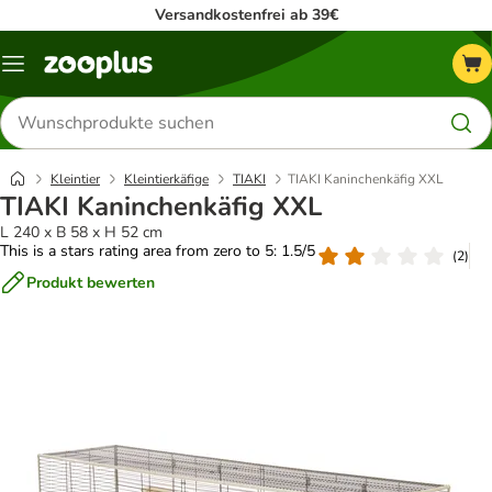
Versandkostenfrei ab 39€
Menü
Produkte
suchen
Kleintier
Kleintierkäfige
TIAKI
TIAKI Kaninchenkäfig XXL
TIAKI Kaninchenkäfig XXL
L 240 x B 58 x H 52 cm
This is a stars rating area from zero to 5: 1.5/5
(
2
)
Produkt bewerten