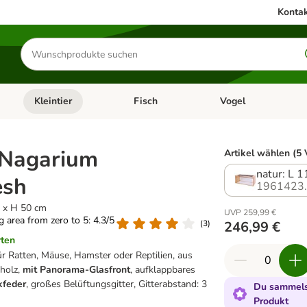
Kontak
Produkte
suchen
Kleintier
Fisch
Vogel
utter & Zubehör
Kategorie-Menü öffnen: Hundefutter & Zubehör
Kategorie-Menü öffnen: Kleintier
Kategorie-Menü öffnen
Ka
 Nagarium
Artikel wählen (5 
natur: L 
esh
1961423
0 x H 50 cm
UVP 259,99 €
ng area from zero to 5: 4.3/5
(
3
)
246,99 €
rten
ür Ratten, Mäuse, Hamster oder Reptilien, aus
holz,
mit Panorama-Glasfront
, aufklappbares
kfeder
, großes Belüftungsgitter, Gitterabstand: 3
Du sammels
Produkt