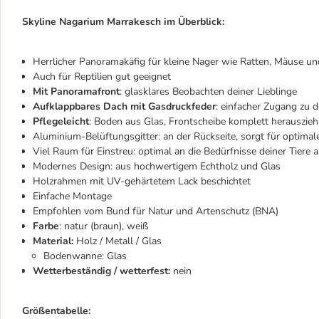
Skyline Nagarium Marrakesch im Überblick:
Herrlicher Panoramakäfig für kleine Nager wie Ratten, Mäuse u
Auch für Reptilien gut geeignet
Mit Panoramafront
: glasklares Beobachten deiner Lieblinge
Aufklappbares Dach mit Gasdruckfeder
: einfacher Zugang zu 
Pflegeleicht
: Boden aus Glas, Frontscheibe komplett herauszieh
Aluminium-Belüftungsgitter: an der Rückseite, sorgt für optimale
Viel Raum für Einstreu: optimal an die Bedürfnisse deiner Tiere 
Modernes Design: aus hochwertigem Echtholz und Glas
Holzrahmen mit UV-gehärtetem Lack beschichtet
Einfache Montage
Empfohlen vom Bund für Natur und Artenschutz (BNA)
Farbe
: natur (braun), weiß
Material:
Holz / Metall / Glas
Bodenwanne: Glas
Wetterbeständig / wetterfest:
nein
Größentabelle: