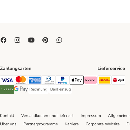
Zahlungsarten
Lieferservice
DHL Ship
DP
Visa Payment Method
Mastercard Payment Method
American Express Payment Method
Diners Club Payment Method
PayPal Payment Method
Apple Pay Payment Method
Klarna Payment Method
Rechnung
Bankeinzug
Rechnung Payment Method
Bankeinzug Payment Method
Riverty Payment Method
Google Pay Payment Method
Kontakt
Versandkosten und Lieferzeit
Impressum
Allgemeine
Über uns
Partnerprogramme
Karriere
Corporate Website
D