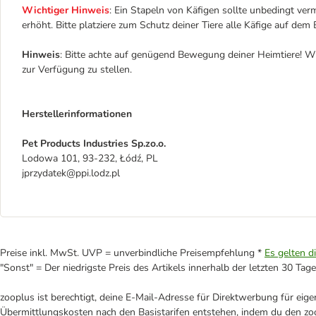
Wichtiger Hinweis
: Ein Stapeln von Käfigen sollte unbedingt verm
erhöht. Bitte platziere zum Schutz deiner Tiere alle Käfige auf de
Hinweis
: Bitte achte auf genügend Bewegung deiner Heimtiere! Wi
zur Verfügung zu stellen.
Herstellerinformationen
Pet Products Industries Sp.zo.o.
Lodowa 101, 93-232, Łódź, PL
jprzydatek@ppi.lodz.pl
Preise inkl. MwSt. UVP = unverbindliche Preisempfehlung *
Es gelten d
"Sonst" = Der niedrigste Preis des Artikels innerhalb der letzten 30 Tage
zooplus ist berechtigt, deine E-Mail-Adresse für Direktwerbung für eig
Übermittlungskosten nach den Basistarifen entstehen, indem du den zoo