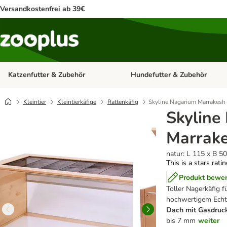
Versandkostenfrei ab 39€
Katzenfutter & Zubehör
Hundefutter & Zubehör
Kategorie-Menü öffnen: Katzenf
Kleintier
Kleintierkäfige
Rattenkäfig
Skyline Nagarium Marrakesh
Skyline
Marrak
natur: L 115 x B 5
This is a stars rati
Produkt bewe
Toller Nagerkäfig f
hochwertigem Echt
Dach mit Gasdruc
bis 7 mm
weiter