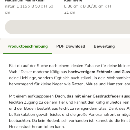
Nagarium Marrakesh
Kleintiere
natur: L 115 x B 50 x H 50
L 36 cm x B 30/30 cm x H
cm
21 cm
Produktbeschreibung
PDF Download
Bewertung
Bist du auf der Suche nach einem idealen Zuhause für deine kleine
Wahl! Dieser moderne Käfig aus
hochwertigem Echtholz und Gla
deine Lieblinge, sondern fügt sich auch stilvoll in dein Wohnambie
hervorragend für kleine Nager wie Ratten, Mäuse und Hamster, aber
Mit einem aufklappbaren
Dach, das mit einer Gasdruckfeder ausge
leichten Zugang zu deinem Tier und kannst den Käfig mühelos reini
und der Boden besteht aus leicht zu reinigendem Glas. Dank des
A
Luftzirkulation gewährleistet und die große Panoramafront ermögl
beobachten. Da kein Bodenblech vorhanden ist, kannst du die Eins
Herzenslust herumtollen kann.