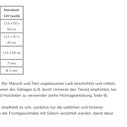
Marrakesh
120 (weiß)
115 x 50 x
50 cm
111 x 47 x
45 cm
115 x 50 cm
7 mm
Ø 2 mm
für Mensch und Tier) zugelassenen Lack beschichtet und mittels
ren des Geheges (z. B. durch Urinieren des Tieres) empfohlen, bei
 Holzteilen zu verwenden (siehe Montageanleitung, Seite 6).
empfiehlt es sich, zunächst nur die seitlichen und hinteren
der Frontglasscheibe mit Silikon verzichtet werden, damit diese