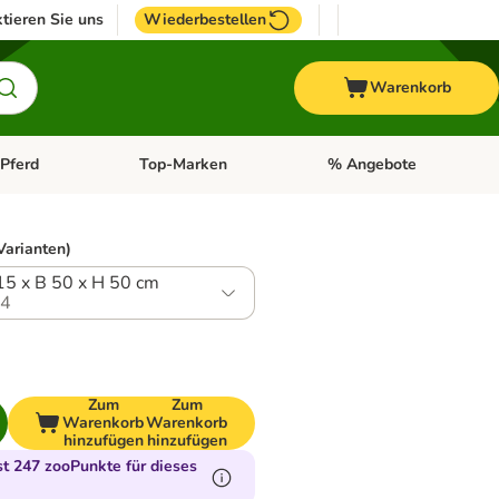
tieren Sie uns
Wiederbestellen
Warenkorb
Pferd
Top-Marken
% Angebote
: Fisch
tegorie-Menü öffnen: Vogel
Kategorie-Menü öffnen: Pferd
Kategorie-Menü öffnen: T
Varianten)
115 x B 50 x H 50 cm
.4
Zum
Zum
Warenkorb
Warenkorb
hinzufügen
hinzufügen
t 247 zooPunkte für dieses