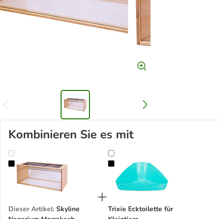
Kombinieren Sie es mit
Skyline Nagarium Marrakesh
Trixie Ecktoilette für Kleintiere
Dieser Artikel
:
Skyline
Trixie Ecktoilette für