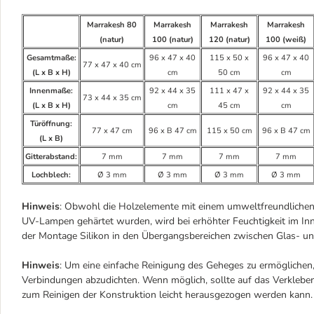
Marrakesh 80
Marrakesh
Marrakesh
Marrakesh
(natur)
100 (natur)
120 (natur)
100 (weiß)
Gesamtmaße:
96 x 47 x 40
115 x 50 x
96 x 47 x 40
77 x 47 x 40 cm
(L x B x H)
cm
50 cm
cm
Innenmaße:
92 x 44 x 35
111 x 47 x
92 x 44 x 35
73 x 44 x 35 cm
(L x B x H)
cm
45 cm
cm
Türöffnung:
77 x 47 cm
96 x B 47 cm
115 x 50 cm
96 x B 47 cm
(L x B)
Gitterabstand:
7 mm
7 mm
7 mm
7 mm
Lochblech:
Ø 3 mm
Ø 3 mm
Ø 3 mm
Ø 3 mm
Hinweis
:
Obwohl die Holzelemente mit einem umweltfreundlichen (
UV-Lampen gehärtet wurden, wird bei erhöhter Feuchtigkeit im Inne
der Montage Silikon in den Übergangsbereichen zwischen Glas- und
Hinweis
: Um eine einfache Reinigung des Geheges zu ermöglichen, 
Verbindungen abzudichten. Wenn möglich, sollte auf das Verkleben 
zum Reinigen der Konstruktion leicht herausgezogen werden kann.