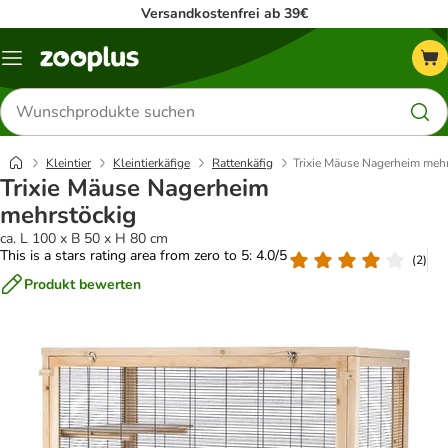
Versandkostenfrei ab 39€
Menü
Produkte
suchen
Kleintier
Kleintierkäfige
Rattenkäfig
Trixie Mäuse Nagerheim meh
Trixie Mäuse Nagerheim
mehrstöckig
ca. L 100 x B 50 x H 80 cm
This is a stars rating area from zero to 5: 4.0/5
(
2
)
Produkt bewerten