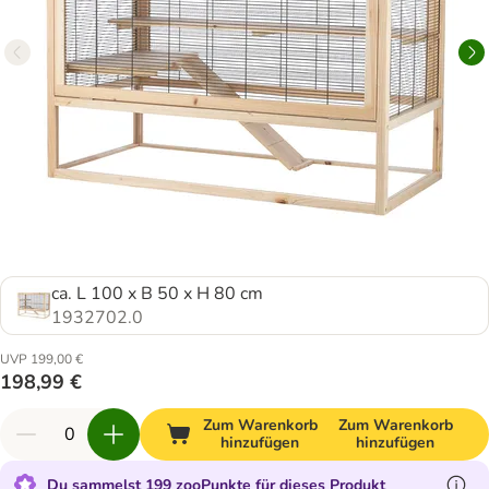
ca. L 100 x B 50 x H 80 cm
1932702.0
UVP 199,00 €
198,99 €
Zum Warenkorb
Zum Warenkorb
hinzufügen
hinzufügen
Du sammelst 199 zooPunkte für dieses Produkt