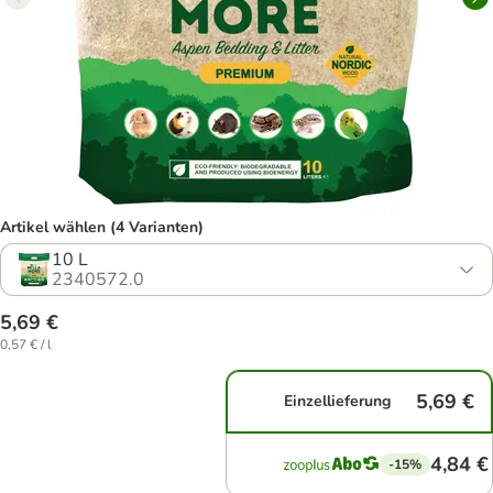
Artikel wählen (4 Varianten)
10 L
2340572.0
5,69 €
0,57 € / l
5,69 €
Einzellieferung
4,84 €
-15%