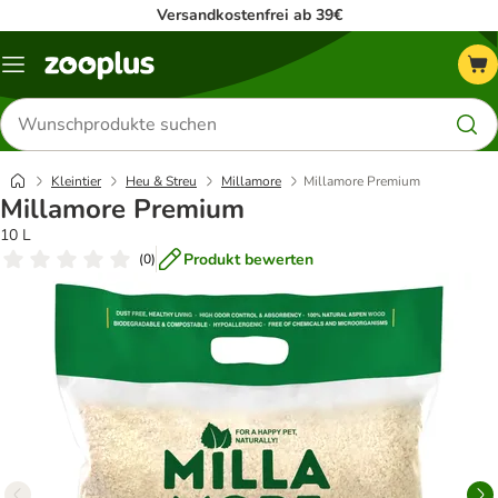
Versandkostenfrei ab 39€
Menü
Produkte
suchen
Kleintier
Heu & Streu
Millamore
Millamore Premium
Millamore Premium
10 L
Produkt bewerten
(
0
)