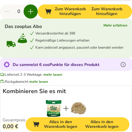
Zum Warenkorb
Zum Warenkorb
hinzufügen
hinzufügen
Mehr erfahren
Das zooplus Abo
Versandkostenfrei ab 39€
Regelmäßige Lieferungen erhalten
Kann jederzeit angepasst, pausiert oder beendet werden
Du sammelst 6 zooPunkte für dieses Produkt
Lieferzeit 2-3 Werktage.
mehr lesen
Rückgaberecht
mehr lesen
Kombinieren Sie es mit
Gesamtpreis
Alles in den
Alles in den
0,00 €
Warenkorb legen
Warenkorb legen