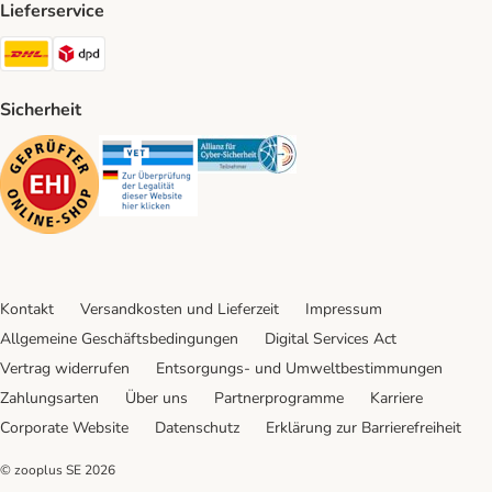
Lieferservice
DHL Shipping Method
DPD Shipping Method
Sicherheit
Security
Security
Security
Kontakt
Versandkosten und Lieferzeit
Impressum
Allgemeine Geschäftsbedingungen
Digital Services Act
Vertrag widerrufen
Entsorgungs- und Umweltbestimmungen
Zahlungsarten
Über uns
Partnerprogramme
Karriere
Corporate Website
Datenschutz
Erklärung zur Barrierefreiheit
© zooplus SE
2026