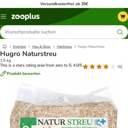
Versandkostenfrei ab 39€
Menü
Produkte
suchen
Kleintier
Heu & Streu
Hanfstreu
Hugro Naturstreu
Hugro Naturstreu
1,5 kg
This is a stars rating area from zero to 5: 4.0/5
(
1
)
Produkt bewerten