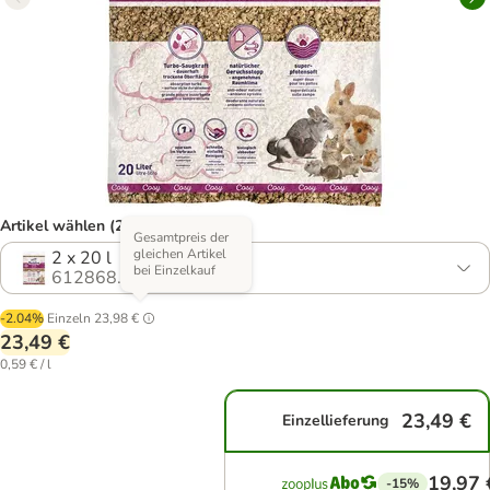
Artikel wählen (2 Varianten)
Gesamtpreis der
gleichen Artikel
2 x 20 l
bei Einzelkauf
612868.1
-2.04%
Einzeln
23,98 €
23,49 €
0,59 € / l
23,49 €
Einzellieferung
19,97 
-15%