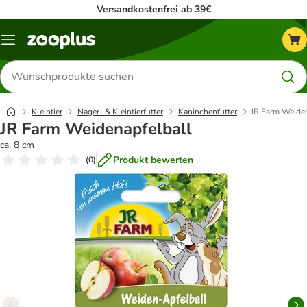
Versandkostenfrei ab 39€
Menü
Produkte
suchen
Kleintier
Nager- & Kleintierfutter
Kaninchenfutter
JR Farm Weiden
JR Farm Weidenapfelball
ca. 8 cm
Produkt bewerten
(
0
)