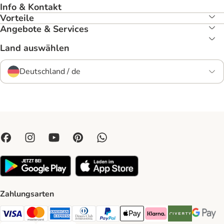
Info & Kontakt
Vorteile
Angebote & Services
Land auswählen
Deutschland / de
Zahlungsarten
Visa Payment Method
Mastercard Payment Method
American Express Payment Method
Diners Club Payment Method
PayPal Payment Method
Apple Pay Payment Method
Klarna Payment Method
Riverty Payment 
Google P