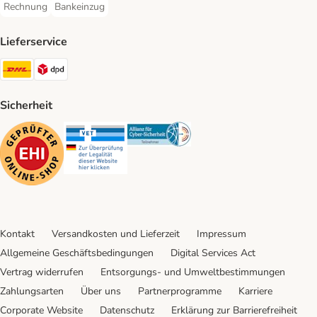
Rechnung
Bankeinzug
Rechnung Payment Method
Bankeinzug Payment Method
Lieferservice
DHL Shipping Method
DPD Shipping Method
Sicherheit
Security
Security
Security
Kontakt
Versandkosten und Lieferzeit
Impressum
Allgemeine Geschäftsbedingungen
Digital Services Act
Vertrag widerrufen
Entsorgungs- und Umweltbestimmungen
Zahlungsarten
Über uns
Partnerprogramme
Karriere
Corporate Website
Datenschutz
Erklärung zur Barrierefreiheit