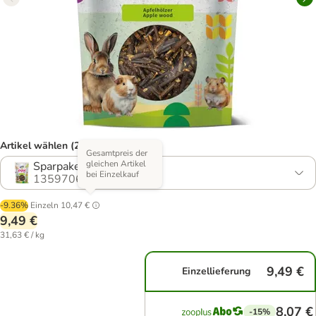
Artikel wählen (2 Varianten)
Gesamtpreis der
gleichen Artikel
Sparpaket: 3 x 100 g
bei Einzelkauf
1359706.2
-9.36%
Einzeln
10,47 €
9,49 €
31,63 € / kg
9,49 €
Einzellieferung
8,07 €
-15%