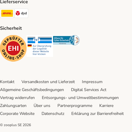
Lieferservice
DHL Shipping Method
DPD Shipping Method
Sicherheit
Security
Security
Security
Kontakt
Versandkosten und Lieferzeit
Impressum
Allgemeine Geschäftsbedingungen
Digital Services Act
Vertrag widerrufen
Entsorgungs- und Umweltbestimmungen
Zahlungsarten
Über uns
Partnerprogramme
Karriere
Corporate Website
Datenschutz
Erklärung zur Barrierefreiheit
© zooplus SE
2026