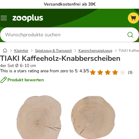
Versandkostenfrei ab 39€
Menü
Produkte
suchen
Kleintier
Spielzeug & Transport
Kaninchenspielzeug
TIAKI Kaffe
TIAKI Kaffeeholz-Knabberscheiben
4er Set Ø 6-10 cm
This is a stars rating area from zero to 5: 4.3/5
(
3
)
Produkt bewerten