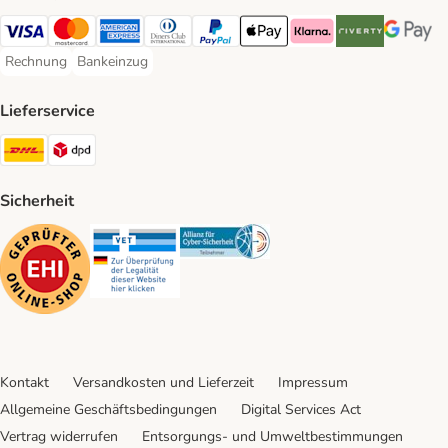
Visa Payment Method
Mastercard Payment Method
American Express Payment Method
Diners Club Payment Method
PayPal Payment Method
Apple Pay Payment Method
Klarna Payment Method
Riverty Payment 
Google P
Rechnung
Bankeinzug
Rechnung Payment Method
Bankeinzug Payment Method
Lieferservice
DHL Shipping Method
DPD Shipping Method
Sicherheit
Security
Security
Security
Kontakt
Versandkosten und Lieferzeit
Impressum
Allgemeine Geschäftsbedingungen
Digital Services Act
Vertrag widerrufen
Entsorgungs- und Umweltbestimmungen