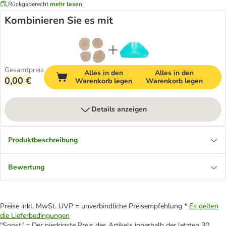
Rückgaberecht
mehr lesen
Kombinieren Sie es mit
Gesamtpreis
Alles in den
Alles in den
0,00 €
Warenkorb legen
Warenkorb legen
Details anzeigen
Produktbeschreibung
Bewertung
Preise inkl. MwSt. UVP = unverbindliche Preisempfehlung *
Es gelten
die Lieferbedingungen
"Sonst" = Der niedrigste Preis des Artikels innerhalb der letzten 30