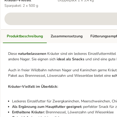
Kräuter-Vielfalt
Doppelpack 2 x 3,4 kg
Sparpaket: 2 x 500 g
Produktbeschreibung
Zusammensetzung
Fütterungsemp
Diese
naturbelassenen
Kräuter sind ein leckeres Einzelfuttermitt
andere Nager. Sie eignen sich
ideal als Snacks
und sind eine gute
Auch in freier Wildbahn nehmen Nager und Kaninchen gerne Kräuter
Paket aus Brennnessel, Löwenzahn und Wiesenklee bietet eine
sc
Kräuter-Vielfalt im Überblick:
Leckeres Einzelfutter für Zwergkaninchen, Meerschweinchen, Ch
Als Ergänzung zum Hauptfutter geeignet:
perfekter Snack für 
Enthaltene Kräuter:
Brennnessel, Löwenzahn und Wiesenklee