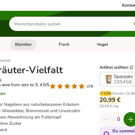
Kontak
Produkte
suchen
Kleintier
Fisch
Vogel
utter & Zubehör
Kategorie-Menü öffnen: Hundefutter & Zubehör
Kategorie-Menü öffnen: Kleintier
Kategorie-Menü öffnen
Ka
ielfalt
äuter-Vielfalt
Artikel wählen (2
Sparpaket
g
195456.
g area from zero to 5: 4.5/5
(
24
)
ten
-7.04%
Einzeln
22,58
20,99 €
für Nagetiere aus naturbelassenen Kräutern
20,99 € / kg
 Wiesenklee, Brennnessel und Löwenzahn
ckere Abwechslung am Futternapf
 ohne Zucker
land
Du sammels