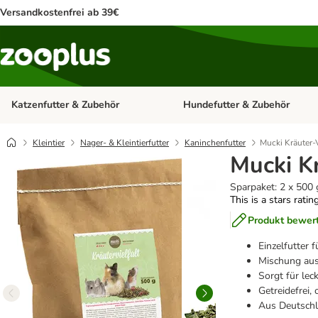
Versandkostenfrei ab 39€
Katzenfutter & Zubehör
Hundefutter & Zubehör
Kategorie-Menü öffnen: Katzenf
Kleintier
Nager- & Kleintierfutter
Kaninchenfutter
Mucki Kräuter-V
Mucki Kr
Sparpaket: 2 x 500 
This is a stars ratin
Produkt bewer
Einzelfutter 
Mischung aus
Sorgt für le
Getreidefrei,
Aus Deutsch