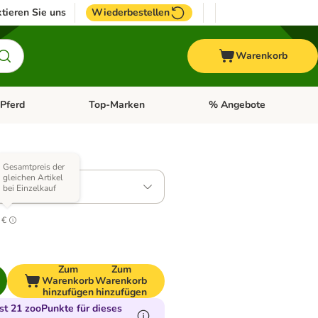
tieren Sie uns
Wiederbestellen
Warenkorb
Pferd
Top-Marken
% Angebote
: Fisch
tegorie-Menü öffnen: Vogel
Kategorie-Menü öffnen: Pferd
Kategorie-Menü öffnen: T
 Varianten)
Gesamtpreis der
gleichen Artikel
: 2 x 500 g
bei Einzelkauf
5
 €
Zum
Zum
Warenkorb
Warenkorb
hinzufügen
hinzufügen
t 21 zooPunkte für dieses