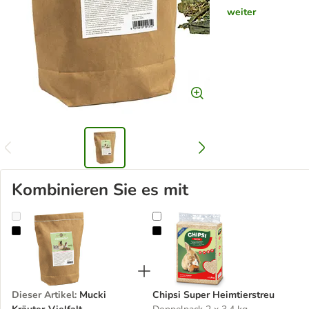
weiter
Kombinieren Sie es mit
Mucki Kräuter-Vielfalt
Chipsi Super Heimtierstreu
Dieser Artikel
:
Mucki
Chipsi Super Heimtierstreu