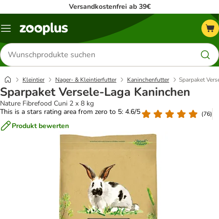
Versandkostenfrei ab 39€
Menü
Produkte
suchen
Kleintier
Nager- & Kleintierfutter
Kaninchenfutter
Sparpaket Vers
Sparpaket Versele-Laga Kaninchen
Nature Fibrefood Cuni 2 x 8 kg
This is a stars rating area from zero to 5: 4.6/5
(
76
)
Produkt bewerten