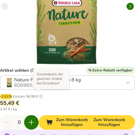
Artikel wählen (3 Varianten)
% Extra-Rabatt verfügbar
Gesamtpreis der
gleichen Artikel
Nature Fibrefood Cuni 2 x 8 kg
bei Einzelkauf
606960.9
-2.61%
Einzeln
56,98 €
55,49 €
3,47 € / kg
Zum Warenkorb
Zum Warenkorb
hinzufügen
hinzufügen