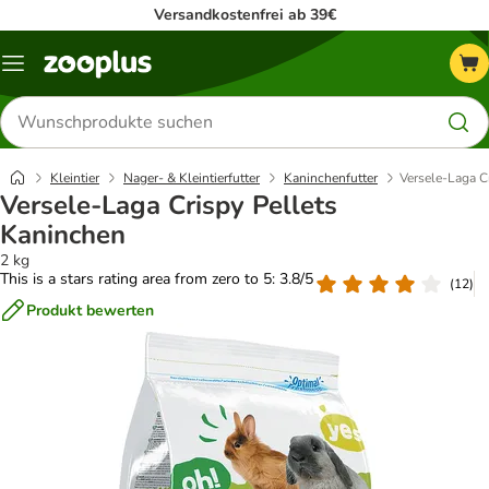
Versandkostenfrei ab 39€
Menü
Produkte
suchen
Kleintier
Nager- & Kleintierfutter
Kaninchenfutter
Versele-Laga C
Versele-Laga Crispy Pellets
Kaninchen
2 kg
This is a stars rating area from zero to 5: 3.8/5
(
12
)
Produkt bewerten