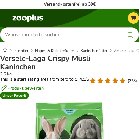
Versandkostenfrei ab 39€
Menü
Produkte
suchen
Kleintier
Nager- & Kleintierfutter
Kaninchenfutter
Versele-Laga C
Versele-Laga Crispy Müsli
Kaninchen
2,5 kg
This is a stars rating area from zero to 5: 4.5/5
(
328
)
Produkt bewerten
Unser Favorit