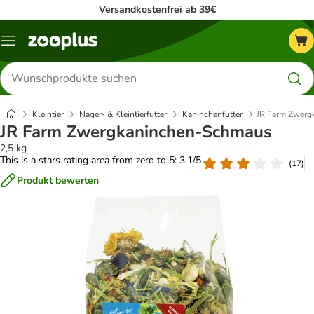
Versandkostenfrei ab 39€
Menü
Produkte
suchen
Kleintier
Nager- & Kleintierfutter
Kaninchenfutter
JR Farm Zwerg
JR Farm Zwergkaninchen-Schmaus
2,5 kg
This is a stars rating area from zero to 5: 3.1/5
(
17
)
Produkt bewerten