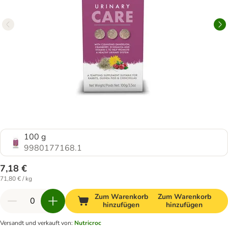
100 g
9980177168.1
7,18 €
71,80 € / kg
Zum Warenkorb
Zum Warenkorb
hinzufügen
hinzufügen
Versandt und verkauft von
:
Nutricroc