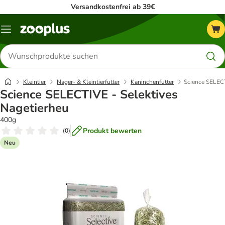
Versandkostenfrei ab 39€
Menü
Produkte
suchen
Kleintier
Nager- & Kleintierfutter
Kaninchenfutter
Science SELECT
Science SELECTIVE - Selektives
Nagetierheu
400g
Produkt bewerten
(
0
)
Neu