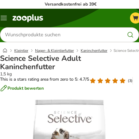
Versandkostenfrei ab 39€
Menü
Produkte
suchen
Kleintier
Nager- & Kleintierfutter
Kaninchenfutter
Science Select
Science Selective Adult
Kaninchenfutter
1,5 kg
This is a stars rating area from zero to 5: 4.7/5
(
3
)
Produkt bewerten