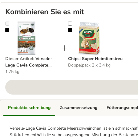
Kombinieren Sie es mit
Versele-Laga Cavia Complete Meerschweinchen
Chipsi Super Heimtierstreu
Dieser Artikel
:
Versele-
Chipsi Super Heimtierstreu
Laga Cavia Complete
Doppelpack 2 x 3,4 kg
Meerschweinchen
1,75 kg
Produktbeschreibung
Zusammensetzung
Fütterungsemp
Versele-Laga Cavia Complete Meerschweinchen ist ein schmackhaft
Stückchen enthält die selbe ausgewogene Mischung der Bestandteil