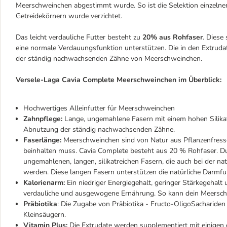
Meerschweinchen abgestimmt wurde. So ist die Selektion einzelne
Getreidekörnern wurde verzichtet.
Das leicht verdauliche Futter besteht zu
20% aus Rohfaser
. Diese
eine normale Verdauungsfunktion unterstützen. Die in den Extruda
der ständig nachwachsenden Zähne von Meerschweinchen.
Versele-Laga Cavia Complete Meerschweinchen im Überblick:
Hochwertiges Alleinfutter für Meerschweinchen
Zahnpflege:
Lange, ungemahlene Fasern mit einem hohen Silikatg
Abnutzung der ständig nachwachsenden Zähne.
Faserlänge:
Meerschweinchen sind von Natur aus Pflanzenfresse
beinhalten muss. Cavia Complete besteht aus 20 % Rohfaser. Du
ungemahlenen, langen, silikatreichen Fasern, die auch bei der na
werden. Diese langen Fasern unterstützen die natürliche Darmf
Kalorienarm:
Ein niedriger Energiegehalt, geringer Stärkegehalt 
verdauliche und ausgewogene Ernährung. So kann dein Meerschw
Präbiotika
: Die Zugabe von Präbiotika - Fructo-OligoSachariden
Kleinsäugern.
Vitamin Plus:
Die Extrudate werden supplementiert mit einigen 