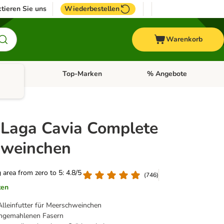
tieren Sie uns
Wiederbestellen
Warenkorb
Pferd
Top-Marken
% Angebote
: Fisch
tegorie-Menü öffnen: Vogel
Kategorie-Menü öffnen: Pferd
Kategorie-Menü öffnen: T
-Laga Cavia Complete
hweinchen
g area from zero to 5: 4.8/5
(
746
)
ten
Alleinfutter für Meerschweinchen
ungemahlenen Fasern