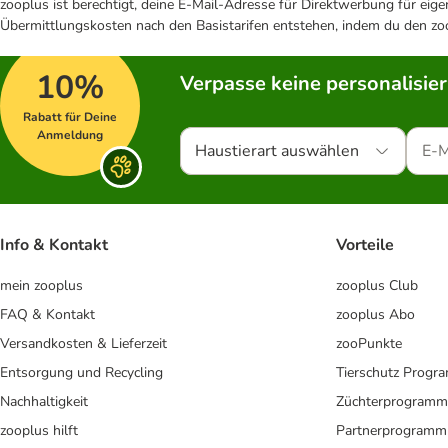
zooplus ist berechtigt, deine E-Mail-Adresse für Direktwerbung für eig
Übermittlungskosten nach den Basistarifen entstehen, indem du den zoo
10%
Verpasse keine personalisie
Rabatt für Deine
Anmeldung
Haustierart auswählen
Info & Kontakt
Vorteile
mein zooplus
zooplus Club
FAQ & Kontakt
zooplus Abo
Versandkosten & Lieferzeit
zooPunkte
Entsorgung und Recycling
Tierschutz Progr
Nachhaltigkeit
Züchterprogramm
zooplus hilft
Partnerprogramm