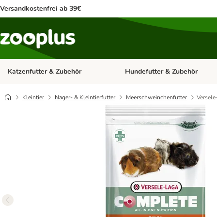
Versandkostenfrei ab 39€
Katzenfutter & Zubehör
Hundefutter & Zubehör
Kategorie-Menü öffnen: Katzenf
Kleintier
Nager- & Kleintierfutter
Meerschweinchenfutter
Versele