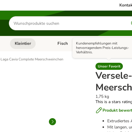
Kontak
Produkte
suchen
Kleintier
Fisch
Vogel
Kundenempfehlungen mit
utter & Zubehör
Kategorie-Menü öffnen: Hundefutter & Zubehör
Kategorie-Menü öffnen: Kleintier
Kategorie-Menü öffnen
Ka
hervorragendem Preis-Leistungs-
Verhältnis.
-Laga Cavia Complete Meerschweinchen
Unser Favorit
Versele
Meersc
1,75 kg
This is a stars ratin
Produkt bewer
Extrudiertes 
Mit langen, 