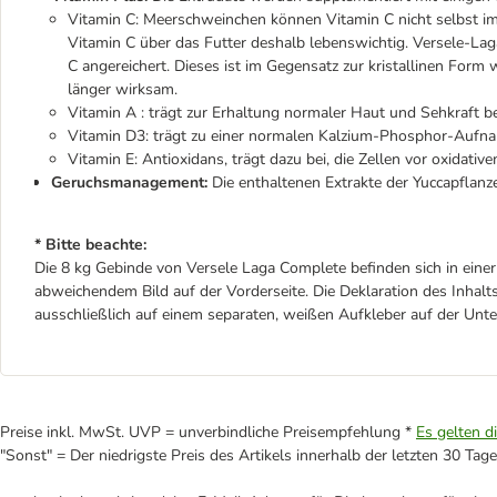
Vitamin C: Meerschweinchen können Vitamin C nicht selbst im
Vitamin C über das Futter deshalb lebenswichtig. Versele-La
C angereichert. Dieses ist im Gegensatz zur kristallinen Form 
länger wirksam.
Vitamin A : trägt zur Erhaltung normaler Haut und Sehkraft be
Vitamin D3: trägt zu einer normalen Kalzium-Phosphor-Aufn
Vitamin E: Antioxidans, trägt dazu bei, die Zellen vor oxidativ
Geruchsmanagement:
Die enthaltenen Extrakte der Yuccapflan
* Bitte beachte:
Die 8 kg Gebinde von Versele Laga Complete befinden sich in eine
abweichendem Bild auf der Vorderseite. Die Deklaration des Inhal
ausschließlich auf einem separaten, weißen Aufkleber auf der Unter
Preise inkl. MwSt. UVP = unverbindliche Preisempfehlung *
Es gelten d
"Sonst" = Der niedrigste Preis des Artikels innerhalb der letzten 30 Tage