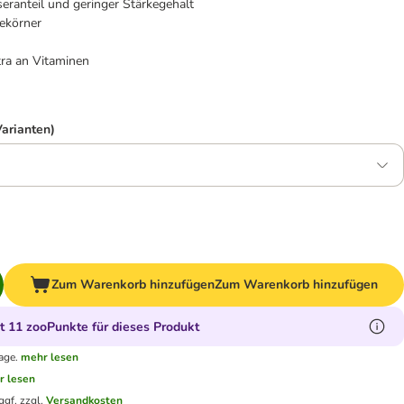
eranteil und geringer Stärkegehalt
ekörner
tra an Vitaminen
Varianten)
Zum Warenkorb hinzufügen
Zum Warenkorb hinzufügen
 11 zooPunkte für dieses Produkt
age.
mehr lesen
r lesen
ggf. zzgl.
Versandkosten