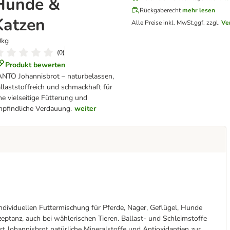
Hunde &
Rückgaberecht
mehr lesen
Katzen
Alle Preise inkl. MwSt.
ggf. zzgl.
Ve
0kg
(
0
)
Produkt bewerten
NTO Johannisbrot – naturbelassen,
llaststoffreich und schmackhaft für
ne vielseitige Fütterung und
pfindliche Verdauung.
weiter
dividuellen Futtermischung für Pferde, Nager, Geflügel, Hunde
tanz, auch bei wählerischen Tieren. Ballast- und Schleimstoffe
 Johannisbrot natürliche Mineralstoffe und Antioxidantien zur