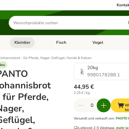
Kontak
Produkte
suchen
Kleintier
Fisch
Vogel
utter & Zubehör
Kategorie-Menü öffnen: Hundefutter & Zubehör
Kategorie-Menü öffnen: Kleintier
Kategorie-Menü öffnen
Ka
ohannisbrot - für Pferde, Nager, Geflügel, Hunde & Katzen
Neu
20kg
PANTO
9980178288.1
Johannisbrot
44,95 €
2,25 € / kg
- für Pferde,
Nager,
W
h
Geflügel,
Versandt und verkauft von
:
PANTO 
Lieferzeit 2-5 Werktage.
mehr l