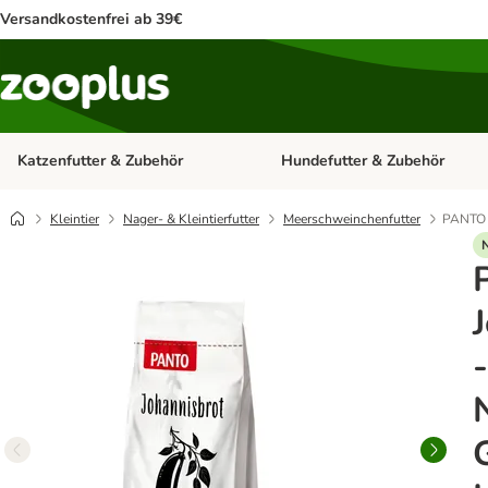
Versandkostenfrei ab 39€
Katzenfutter & Zubehör
Hundefutter & Zubehör
Kategorie-Menü öffnen: Katzenf
Kleintier
Nager- & Kleintierfutter
Meerschweinchenfutter
PANTO J