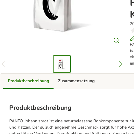
2
PA
ba
ei
em
Produktbeschreibung
Zusammensetzung
Produktbeschreibung
PANTO Johannisbrot ist eine naturbelassene Rohkomponente zur in
und Katzen. Der süßlich angenehme Geschmack sorgt für hohe Akzep
unterstützen Verdauung, Darmfunktion und Sättigung. Zudem liefert