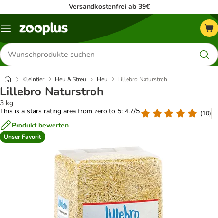
Versandkostenfrei ab 39€
Menü
Produkte
suchen
Kleintier
Heu & Streu
Heu
Lillebro Naturstroh
Lillebro Naturstroh
3 kg
This is a stars rating area from zero to 5: 4.7/5
(
10
)
Produkt bewerten
Unser Favorit