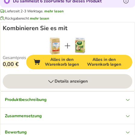
Du sammelst 6 zooPunkte für dieses Produkt
Lieferzeit 2-3 Werktage.
mehr lesen
Rückgaberecht
mehr lesen
Kombinieren Sie es mit
Gesamtpreis
Alles in den
Alles in den
0,00 €
Warenkorb legen
Warenkorb legen
Details anzeigen
Produktbeschreibung
Zusammensetzung
Bewertung