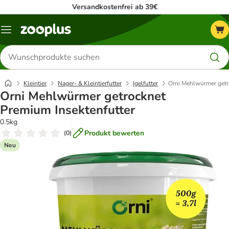
Versandkostenfrei ab 39€
Menü
Produkte
suchen
Kleintier
Nager- & Kleintierfutter
Igelfutter
Orni Mehlwürmer getr
Orni Mehlwürmer getrocknet
Premium Insektenfutter
0.5kg
Produkt bewerten
(
0
)
Neu