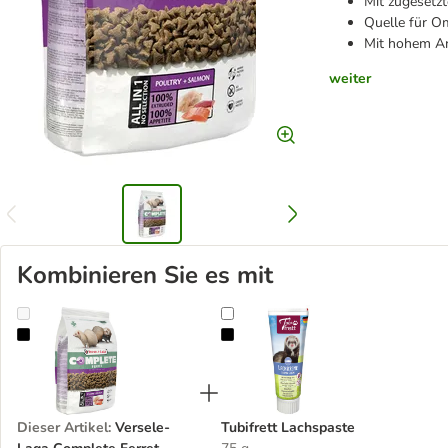
Mit zugesetz
Quelle für O
Mit hohem Ant
weiter
Kombinieren Sie es mit
Versele-Laga Complete Ferret Frettchen
Tubifrett Lachspaste
Dieser Artikel
:
Versele-
Tubifrett Lachspaste