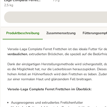
Laga Complete Ferret
75 g
Frettchen
2,5 kg
Produktbeschreibung
Zusammensetzung
Fütterungsemp
Versele-Laga Complete Ferret Frettchen ist das ideale Futter für 
verdaulichen
, extrudierten Bröckchen, die speziell auf die Bedürfn
Dank der einzigartigen Herstellungsmethode wird sichergestellt, d
es die Möglichkeit hat, nur die Leckerbissen herauszupicken. Dieses
hohen Anteil an Hühnerfleisch wird dein Frettchen es lieben. Zudem
zur einer normalen Haut und glänzendem Fell breitragen.
Versele-Laga Complete Ferret Frettchen im Überblick:
Ausgewogenes und extrudiertes Frettchenfutter