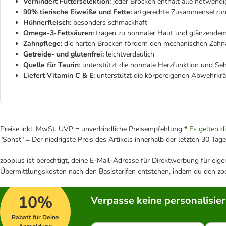
Verhindert Futterselektion:
jeder Brocken enthält alle notwendi
90% tierische Eiweiße und Fette:
artgerechte Zusammensetzu
Hühnerfleisch:
besonders schmackhaft
Omega-3-Fettsäuren:
tragen zu normaler Haut und glänzendem
Zahnpflege:
die harten Brocken fördern den mechanischen Zahn
Getreide- und glutenfrei:
leichtverdaulich
Quelle für Taurin
: unterstützt die normale Herzfunktion und Seh
Liefert Vitamin C & E:
unterstützt die körpereigenen Abwehrkrä
Preise inkl. MwSt. UVP = unverbindliche Preisempfehlung *
Es gelten d
"Sonst" = Der niedrigste Preis des Artikels innerhalb der letzten 30 Tage
zooplus ist berechtigt, deine E-Mail-Adresse für Direktwerbung für eig
Übermittlungskosten nach den Basistarifen entstehen, indem du den zoo
10%
Verpasse keine personalisie
Rabatt für Deine