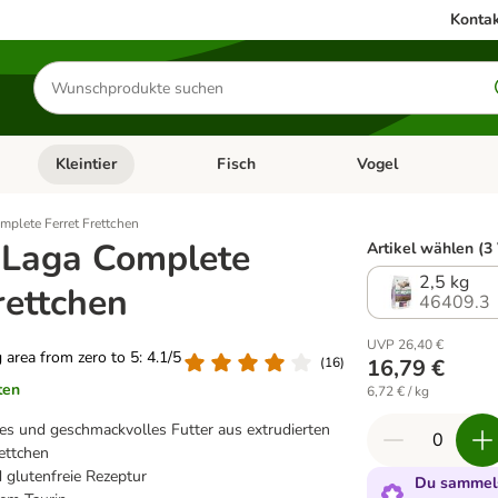
Kontak
Produkte
suchen
Kleintier
Fisch
Vogel
utter & Zubehör
Kategorie-Menü öffnen: Hundefutter & Zubehör
Kategorie-Menü öffnen: Kleintier
Kategorie-Menü öffnen
Ka
mplete Ferret Frettchen
-Laga Complete
Artikel wählen (3
2,5 kg
rettchen
46409.3
UVP 26,40 €
g area from zero to 5: 4.1/5
(
16
)
16,79 €
ten
6,72 € / kg
 und geschmackvolles Futter aus extrudierten
rettchen
 glutenfreie Rezeptur
Du sammels