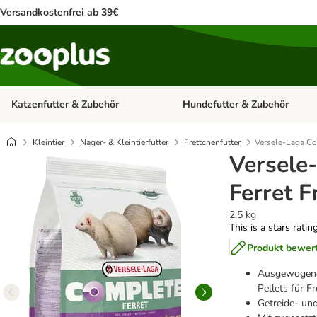
Versandkostenfrei ab 39€
Katzenfutter & Zubehör
Hundefutter & Zubehör
Kategorie-Menü öffnen: Katzenf
Kleintier
Nager- & Kleintierfutter
Frettchenfutter
Versele-Laga Co
Versele
Ferret F
2,5 kg
This is a stars ratin
Produkt bewer
Ausgewogenes
Pellets für F
Getreide- und