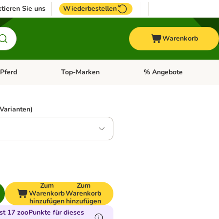
tieren Sie uns
Wiederbestellen
Warenkorb
Pferd
Top-Marken
% Angebote
: Fisch
tegorie-Menü öffnen: Vogel
Kategorie-Menü öffnen: Pferd
Kategorie-Menü öffnen: T
 Varianten)
Zum
Zum
Warenkorb
Warenkorb
hinzufügen
hinzufügen
t 17 zooPunkte für dieses