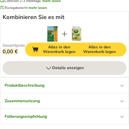
Lieferzeit 2-3 Werktage.
mehr lesen
Rückgaberecht
mehr lesen
Kombinieren Sie es mit
Gesamtpreis
Alles in den
Alles in den
0,00 €
Warenkorb legen
Warenkorb legen
Details anzeigen
Produktbeschreibung
Zusammensetzung
Fütterungsempfehlung