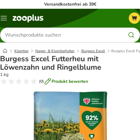
Versandkostenfrei ab 39€
Menü
Produkte
suchen
Kleintier
Nager- & Kleintierfutter
Burgess Excel
Burgess Excel F
Burgess Excel Futterheu mit
Löwenzahn und Ringelblume
1 kg
Produkt bewerten
(
0
)