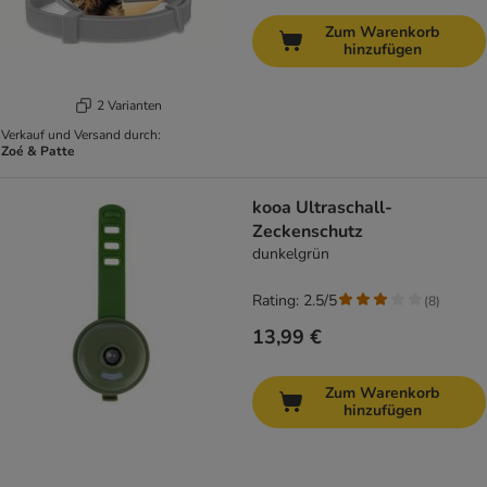
Zum Warenkorb
hinzufügen
2 Varianten
Verkauf und Versand durch:
Zoé & Patte
kooa Ultraschall-
Zeckenschutz
dunkelgrün
Rating: 2.5/5
(
8
)
13,99 €
Zum Warenkorb
hinzufügen