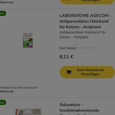
hinzufügen
Nutricroc
Neu
LABORATOIRE AGECOM -
Antiparasitäres Halsband
für Katzen - Actiplant
Antiparasitäres Halsband für
Katzen - Actiplant
Not Rated
8,11 €
Zum Warenkorb
hinzufügen
Verkauf und Versand durch:
Nutricroc
Neu
Solunature -
Insektenabweisende