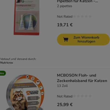
Pipetten für Katzen -
Solunature
2 pipettes
Not Rated
19,71 €
Zum Warenkorb
hinzufügen
Verkauf und Versand durch:
Nutricroc
Neu
MCBOSON Floh- und
Zeckenhalsband für Katzen
13 Zoll
Not Rated
25,99 €