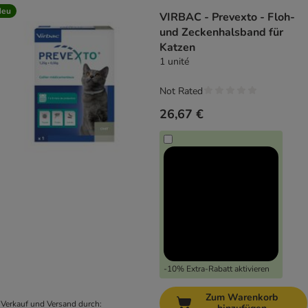
Neu
VIRBAC - Prevexto - Floh-
und Zeckenhalsband für
Katzen
1 unité
Not Rated
26,67 €
-10% Extra-Rabatt aktivieren
Zum Warenkorb
Verkauf und Versand durch: