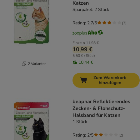
Katzen
Sparpaket: 2 Stück
Rating: 2.7/5
(
7
)
Einzeln
11,98 €
10,99 €
5,50 € / Stück
10,44 €
2 Varianten
Zum Warenkorb
hinzufügen
beaphar Reflektierendes
Zecken- & Flohschutz-
Halsband für Katzen
1 Stück
Rating: 2/5
(
2
)