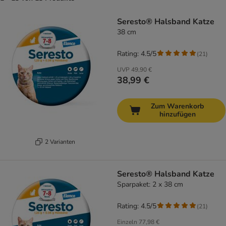
product items have been changed
Seresto® Halsband Katze
38 cm
Rating: 4.5/5
(
21
)
UVP
49,90 €
38,99 €
Zum Warenkorb
hinzufügen
2 Varianten
Seresto® Halsband Katze
Sparpaket: 2 x 38 cm
Rating: 4.5/5
(
21
)
Einzeln
77,98 €