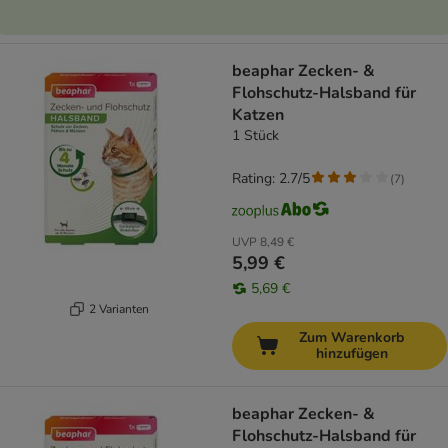
beaphar Zecken- &
Flohschutz-Halsband für
Katzen
1 Stück
Rating: 2.7/5
(
7
)
UVP
8,49 €
5,99 €
5,69 €
2 Varianten
Zum Warenkorb
hinzufügen
beaphar Zecken- &
Flohschutz-Halsband für