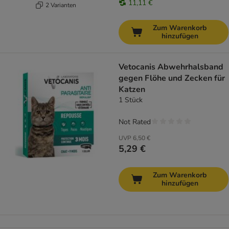
11,11 €
2 Varianten
Zum Warenkorb
hinzufügen
Vetocanis Abwehrhalsband
gegen Flöhe und Zecken für
Katzen
1 Stück
Not Rated
UVP
6,50 €
5,29 €
Zum Warenkorb
hinzufügen