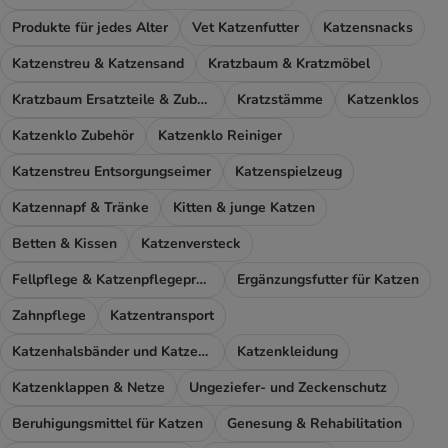
Produkte für jedes Alter
Vet Katzenfutter
Katzensnacks
Katzenstreu & Katzensand
Kratzbaum & Kratzmöbel
Kratzbaum Ersatzteile & Zubehör
Kratzstämme
Katzenklos
Katzenklo Zubehör
Katzenklo Reiniger
Katzenstreu Entsorgungseimer
Katzenspielzeug
Katzennapf & Tränke
Kitten & junge Katzen
Betten & Kissen
Katzenversteck
Fellpflege & Katzenpflegeprodukte
Ergänzungsfutter für Katzen
Zahnpflege
Katzentransport
Katzenhalsbänder und Katzengeschirr
Katzenkleidung
Katzenklappen & Netze
Ungeziefer- und Zeckenschutz
Beruhigungsmittel für Katzen
Genesung & Rehabilitation