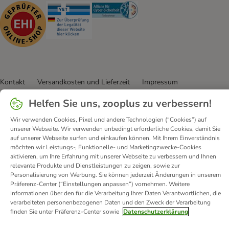
Security
Security
Security
Kontakt
Versandkosten und Lieferzeit
Impressum
Allgemeine Geschäftsbedingungen
Digital Services Act
Helfen Sie uns, zooplus zu verbessern!
Vertrag widerrufen
Entsorgungs- und Umweltbestimmungen
Wir verwenden Cookies, Pixel und andere Technologien (“Cookies”) auf
Zahlungsarten
Über uns
Partnerprogramme
Karriere
unserer Webseite. Wir verwenden unbedingt erforderliche Cookies, damit Sie
Corporate Website
Datenschutz
Erklärung zur Barrierefreiheit
auf unserer Webseite surfen und einkaufen können. Mit Ihrem Einverständnis
möchten wir Leistungs-, Funktionelle- und Marketingzwecke-Cookies
aktivieren, um Ihre Erfahrung mit unserer Webseite zu verbessern und Ihnen
© zooplus SE
2026
relevante Produkte und Dienstleistungen zu zeigen, sowie zur
Personalisierung von Werbung. Sie können jederzeit Änderungen in unserem
Präferenz-Center (“Einstellungen anpassen”) vornehmen. Weitere
Informationen über den für die Verarbeitung Ihrer Daten Verantwortlichen, die
verarbeiteten personenbezogenen Daten und den Zweck der Verarbeitung
finden Sie unter Präferenz-Center sowie
Datenschutzerklärung