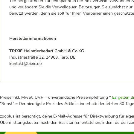
Tier bei geöffneter Tür, entspannt in der Box verweilt. Gewöhnen 
und verlängern Sie die Verweildauer. Bevorzugen Sie zunächst nur k
benutzt werden, denn sie soll für Ihren Vierbeiner einen geschützte
Herstellerinformationen
TRIXIE Heimtierbedarf GmbH & Co.KG
Industriestraße 32, 24963, Tarp, DE
kontakt@trixie.de
Preise inkl. MwSt. UVP = unverbindliche Preisempfehlung *
Es gelten d
"Sonst" = Der niedrigste Preis des Artikels innerhalb der letzten 30 Tage
zooplus ist berechtigt, deine E-Mail-Adresse für Direktwerbung für eig
Übermittlungskosten nach den Basistarifen entstehen, indem du den zoo