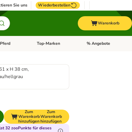
tieren Sie uns
Wiederbestellen
Warenkorb
Pferd
Top-Marken
% Angebote
: Fisch
tegorie-Menü öffnen: Vogel
Kategorie-Menü öffnen: Pferd
Kategorie-Menü öffnen: T
61 x H 38 cm,
au/hellgrau
Zum
Zum
Warenkorb
Warenkorb
hinzufügen
hinzufügen
t 32 zooPunkte für dieses