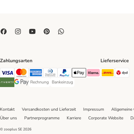
Zahlungsarten
Lieferservice
DHL Ship
DP
Visa Payment Method
Mastercard Payment Method
American Express Payment Method
Diners Club Payment Method
PayPal Payment Method
Apple Pay Payment Method
Klarna Payment Method
Rechnung
Bankeinzug
Rechnung Payment Method
Bankeinzug Payment Method
Riverty Payment Method
Google Pay Payment Method
Kontakt
Versandkosten und Lieferzeit
Impressum
Allgemeine
Über uns
Partnerprogramme
Karriere
Corporate Website
D
© zooplus SE
2026