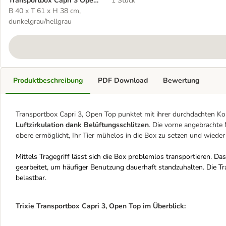
Transportbox Capri 3 Open
1 Stück
Top
B 40 x T 61 x H 38 cm,
dunkelgrau/hellgrau
Produktbeschreibung
PDF Download
Bewertung
Transportbox Capri 3, Open Top punktet mit ihrer durchdachten Ko
Luftzirkulation dank Belüftungsschlitzen
. Die vorne angebrachte 
obere ermöglicht, Ihr Tier mühelos in die Box zu setzen und wieder
Mittels Tragegriff lässt sich die Box problemlos transportieren. Da
gearbeitet, um häufiger Benutzung dauerhaft standzuhalten. Die T
belastbar.
Trixie Transportbox Capri 3, Open Top im Überblick: