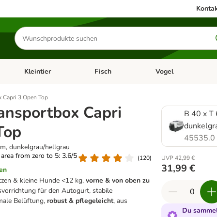
Kontak
Produkte
suchen
Kleintier
Fisch
Vogel
utter & Zubehör
Kategorie-Menü öffnen: Hundefutter & Zubehör
Kategorie-Menü öffnen: Kleintier
Kategorie-Menü öffnen
Ka
x Capri 3 Open Top
ransportbox Capri
B 40 x T 
dunkelgr
Top
45535.0
cm, dunkelgrau/hellgrau
g area from zero to 5: 3.6/5
(
120
)
UVP 42,99 €
31,99 €
en
tzen & kleine Hunde <12 kg,
vorne & von oben zu
svorrichtung für den Autogurt, stabile
male Belüftung,
robust & pflegeleicht
, aus
Du sammels