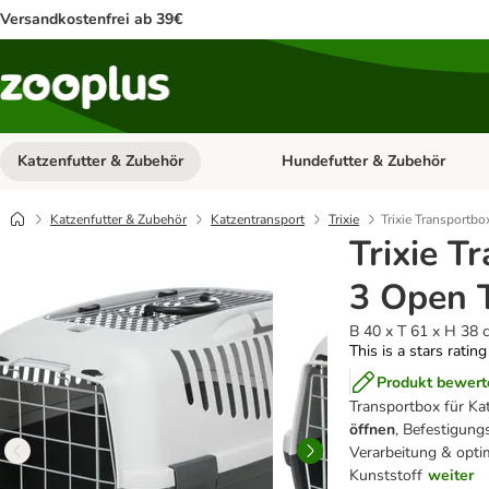
Versandkostenfrei ab 39€
Katzenfutter & Zubehör
Hundefutter & Zubehör
Kategorie-Menü öffnen: Katzenf
Katzenfutter & Zubehör
Katzentransport
Trixie
Trixie Transportbo
Trixie T
3 Open 
B 40 x T 61 x H 38 
This is a stars ratin
Produkt bewert
Transportbox für Ka
öffnen
, Befestigung
Verarbeitung & opti
Kunststoff
weiter