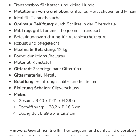
Transportbox für Katzen und kleine Hunde
Metalltüren vorne und oben:
einfaches Herausheben und Hinein
Ideal für Tierarztbesuche
Optimale Belüftung:
durch Schlitze in der Oberschale
Mit Tragegriff
: für einen bequemen Transport
Befestigungsvorrichtung für Autosicherheitsgurt
Robust und pflegeleicht
Maximale Belastung:
12 kg
Farbe:
dunkelgrau/hellgrau
Material
: Kunststoff
Gitterart
: 2 verriegelbare Gittertüren
Gittermaterial
: Metall
Belüftung
: Belüftungsschlitze an drei Seiten
Fixierung Schalen
: Clipverschluss
Maße:
Gesamt: B 40 x T 61 x H 38 cm
Dachöffnung: L 38,2 x B 16,6 cm
Dachgitter: L 39,5 x B 19,3 cm
Hinweis:
Gewöhnen Sie Ihr Tier langsam und sanft an die vorüberg