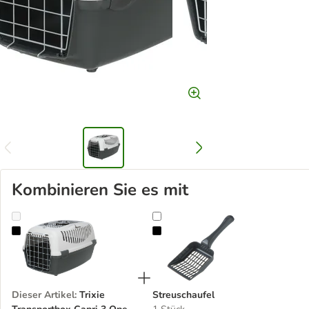
Kombinieren Sie es mit
Trixie Transportbox Capri 3 Open Top
Streuschaufel
Dieser Artikel
:
Trixie
Streuschaufel