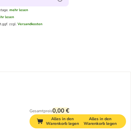
ktage.
mehr lesen
hr lesen
t.
ggf. zzgl.
Versandkosten
0,00 €
Gesamtpreis
Alles in den
Alles in den
Warenkorb legen
Warenkorb legen