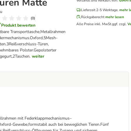
üren Matte
Versandt und verkauft von
:
GIANT
Lieferzeit 2-5 Werktage.
mehr l
au
Rückgaberecht
mehr lesen
(
0
)
Alle Preise inkl. MwSt.
ggf. zzgl.
V
Produkt bewerten
tbare Transporttasche,Metallrahmen
dermechanismus.Oxford,5Mesh-
ten.3Reißverschluss-Türen,
ehmbares Polster.Gepolsterter
gegurt,2Taschen.
weiter
etallrahmen mit Federklappmechanismus–
ford-Gewebe,formstabil auch bei beweglichen Tieren.Fünf
rei Reißverschluss-Öffnungen für Zugang und sicheren