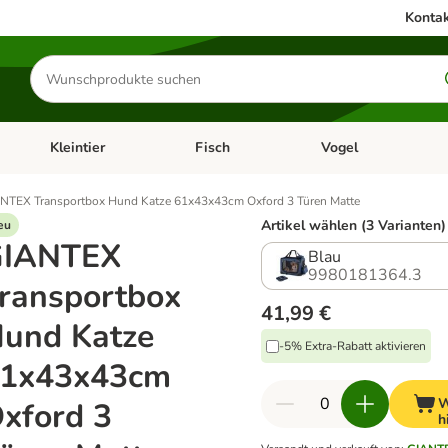
Kontak
Produkte
suchen
Kleintier
Fisch
Vogel
utter & Zubehör
Kategorie-Menü öffnen: Hundefutter & Zubehör
Kategorie-Menü öffnen: Kleintier
Kategorie-Menü öffnen
Ka
NTEX Transportbox Hund Katze 61x43x43cm Oxford 3 Türen Matte
Artikel wählen (3 Varianten)
eu
GIANTEX
Blau
9980181364.3
ransportbox
41,99 €
und Katze
-5% Extra-Rabatt aktivieren
1x43x43cm
W
xford 3
h