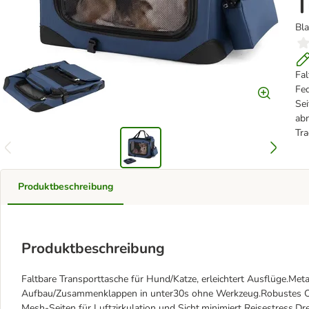
T
Bl
Fal
Fe
Sei
abn
Tra
Produktbeschreibung
Produktbeschreibung
Faltbare Transporttasche für Hund/Katze, erleichtert Ausflüge.M
Aufbau/Zusammenklappen in unter30s ohne Werkzeug.Robustes Ox
Mesh-Seiten für Luftzirkulation und Sicht,minimiert Reisestress.D