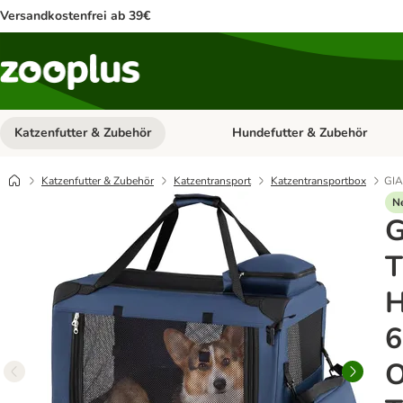
Versandkostenfrei ab 39€
Katzenfutter & Zubehör
Hundefutter & Zubehör
Kategorie-Menü öffnen: Katzenf
Katzenfutter & Zubehör
Katzentransport
Katzentransportbox
GIA
N
T
H
6
O