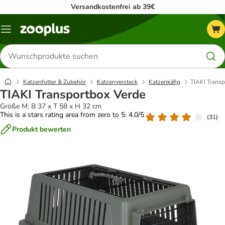
Versandkostenfrei ab 39€
Menü
Produkte
suchen
Katzenfutter & Zubehör
Katzenversteck
Katzenkäfig
TIAKI Transp
TIAKI Transportbox Verde
Größe M: B 37 x T 58 x H 32 cm
This is a stars rating area from zero to 5: 4.0/5
(
31
)
Produkt bewerten