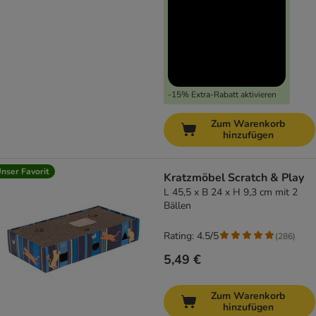
-15% Extra-Rabatt aktivieren
Zum Warenkorb
hinzufügen
nser Favorit
Kratzmöbel Scratch & Play
L 45,5 x B 24 x H 9,3 cm mit 2
Bällen
Rating: 4.5/5
(
286
)
5,49 €
Zum Warenkorb
hinzufügen