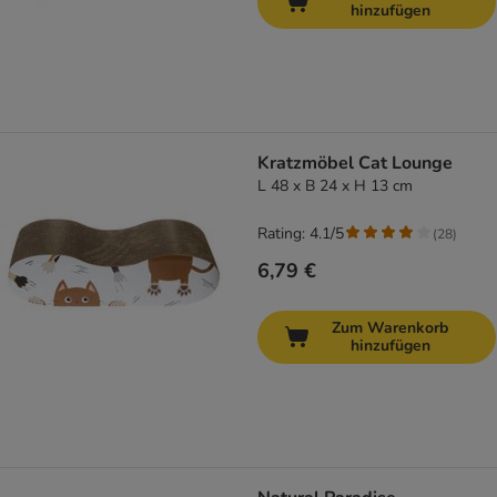
hinzufügen
Kratzmöbel Cat Lounge
L 48 x B 24 x H 13 cm
Rating: 4.1/5
(
28
)
6,79 €
Zum Warenkorb
hinzufügen