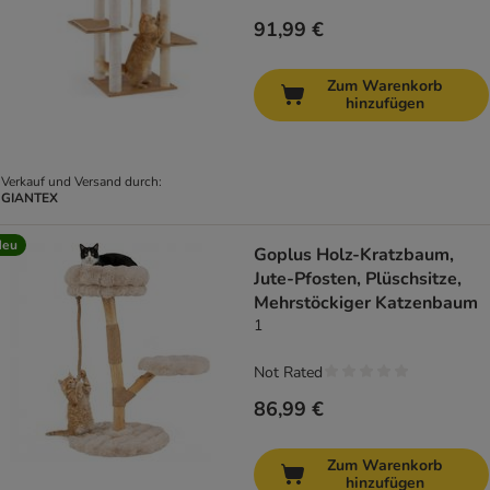
91,99 €
Zum Warenkorb
hinzufügen
Verkauf und Versand durch:
GIANTEX
Neu
Goplus Holz-Kratzbaum,
Jute-Pfosten, Plüschsitze,
Mehrstöckiger Katzenbaum
1
Not Rated
86,99 €
Zum Warenkorb
hinzufügen