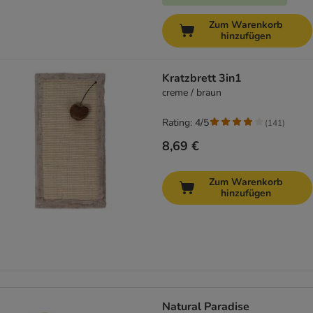
Zum Warenkorb
hinzufügen
Kratzbrett 3in1
creme / braun
Rating: 4/5
(
141
)
8,69 €
Zum Warenkorb
hinzufügen
Natural Paradise