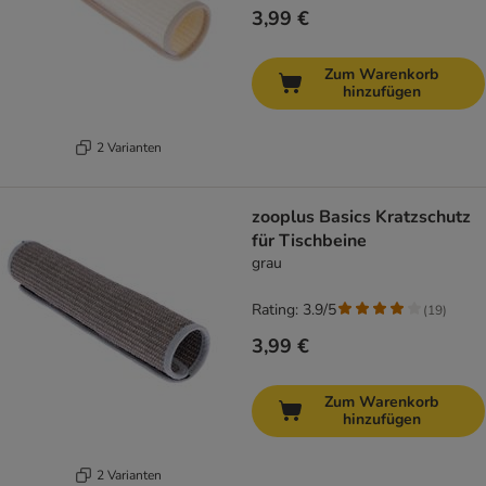
3,99 €
Zum Warenkorb
hinzufügen
2 Varianten
zooplus Basics Kratzschutz
für Tischbeine
grau
Rating: 3.9/5
(
19
)
3,99 €
Zum Warenkorb
hinzufügen
2 Varianten