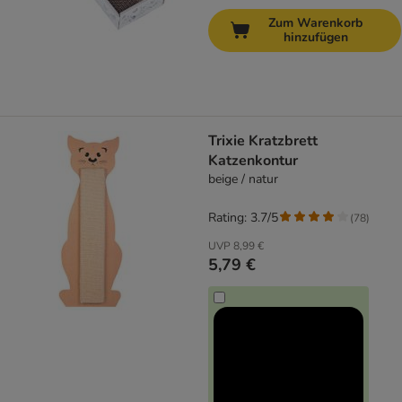
Zum Warenkorb
hinzufügen
Trixie Kratzbrett
Katzenkontur
beige / natur
Rating: 3.7/5
(
78
)
UVP
8,99 €
5,79 €