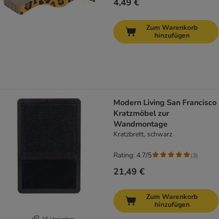
4,49 €
Zum Warenkorb
hinzufügen
Modern Living San Francisco
Kratzmöbel zur
Wandmontage
Kratzbrett, schwarz
Rating: 4.7/5
(
3
)
21,49 €
Zum Warenkorb
hinzufügen
16 Varianten