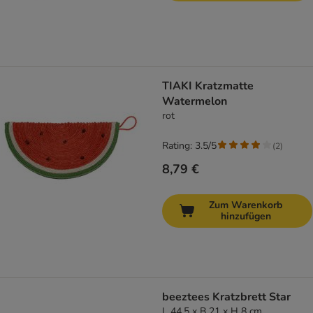
TIAKI Kratzmatte
Watermelon
rot
Rating: 3.5/5
(
2
)
8,79 €
Zum Warenkorb
hinzufügen
beeztees Kratzbrett Star
L 44,5 x B 21 x H 8 cm