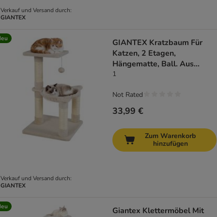
Verkauf und Versand durch:
GIANTEX
Neu
GIANTEX Kratzbaum Für
Katzen, 2 Etagen,
Hängematte, Ball. Aus
Plüsch
1
Not Rated
33,99 €
Zum Warenkorb
hinzufügen
Verkauf und Versand durch:
GIANTEX
Neu
Giantex Klettermöbel Mit