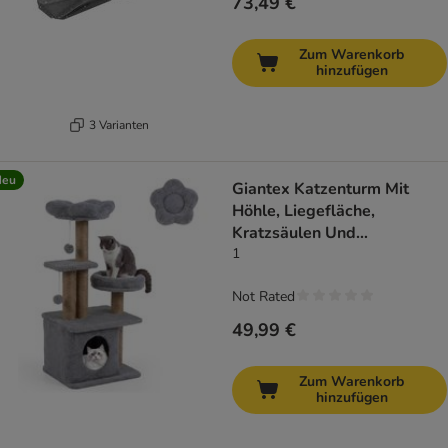
73,49 €
Zum Warenkorb
hinzufügen
3 Varianten
Neu
Giantex Katzenturm Mit
Höhle, Liegefläche,
Kratzsäulen Und
Spielzubehör
1
Not Rated
49,99 €
Zum Warenkorb
hinzufügen