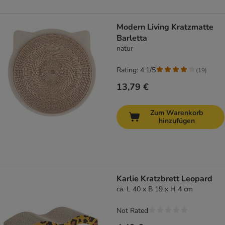
Modern Living Kratzmatte
Barletta
natur
Rating: 4.1/5
(
19
)
13,79 €
Zum Warenkorb
hinzufügen
Karlie Kratzbrett Leopard
ca. L 40 x B 19 x H 4 cm
Not Rated