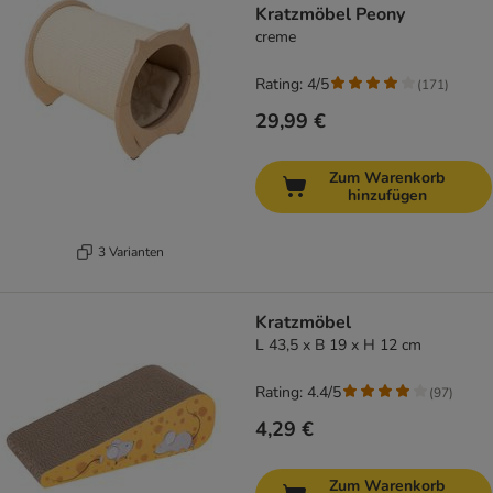
Kratzmöbel Peony
creme
Rating: 4/5
(
171
)
29,99 €
Zum Warenkorb
hinzufügen
3 Varianten
Kratzmöbel
L 43,5 x B 19 x H 12 cm
Rating: 4.4/5
(
97
)
4,29 €
Zum Warenkorb