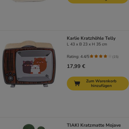
Karlie Kratzhöhle Telly
L 43 x B 23 x H 35 cm
Rating: 4.4/5
(
15
)
17,99 €
Zum Warenkorb
hinzufügen
TIAKI Kratzmatte Mojave