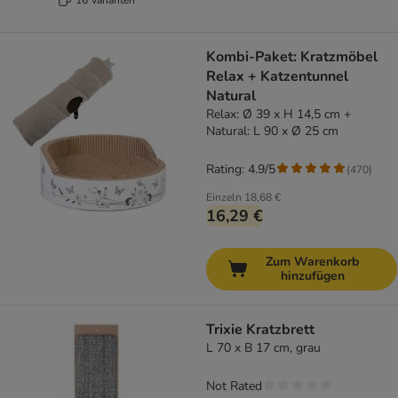
Kombi-Paket: Kratzmöbel
Relax + Katzentunnel
Natural
Relax: Ø 39 x H 14,5 cm +
Natural: L 90 x Ø 25 cm
Rating: 4.9/5
(
470
)
Einzeln
18,68 €
16,29 €
Zum Warenkorb
hinzufügen
Trixie Kratzbrett
L 70 x B 17 cm, grau
Not Rated