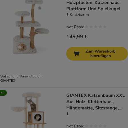
Holzpfosten, Katzenhaus,
Plattform Und Spielkugel
1 Kratzbaum
Not Rated
149,99 €
Zum Warenkorb
hinzufügen
Verkauf und Versand durch:
GIANTEX
Neu
GIANTEX Katzenbaum XXL
Aus Holz, Kletterhaus,
Hängematte, Sitzstange,
Sisal
1
Not Rated