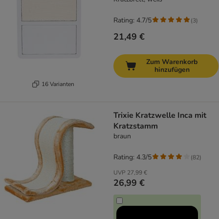
Rating: 4.7/5
(
3
)
21,49 €
Zum Warenkorb
hinzufügen
16 Varianten
Trixie Kratzwelle Inca mit
Kratzstamm
braun
Rating: 4.3/5
(
82
)
UVP
27,99 €
26,99 €