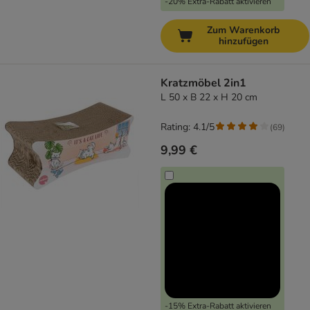
-20% Extra-Rabatt aktivieren
Zum Warenkorb
hinzufügen
Kratzmöbel 2in1
L 50 x B 22 x H 20 cm
Rating: 4.1/5
(
69
)
9,99 €
-15% Extra-Rabatt aktivieren