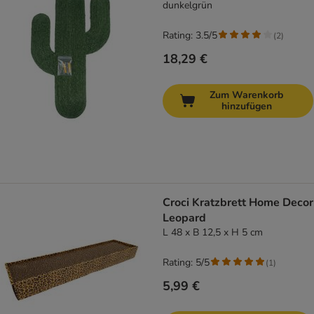
dunkelgrün
Rating: 3.5/5
(
2
)
18,29 €
Zum Warenkorb
hinzufügen
Croci Kratzbrett Home Decor
Leopard
L 48 x B 12,5 x H 5 cm
Rating: 5/5
(
1
)
5,99 €