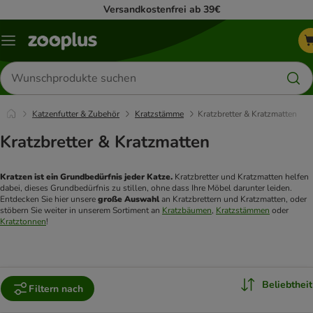
Versandkostenfrei ab 39€
Menü
Produkte
suchen
Katzenfutter & Zubehör
Kratzstämme
Kratzbretter & Kratzmatten
Kratzbretter & Kratzmatten
Kratzen ist ein Grundbedürfnis jeder Katze.
 Kratzbretter und Kratzmatten helfen 
dabei, dieses Grundbedürfnis zu stillen, ohne dass Ihre Möbel darunter leiden. 
Entdecken Sie hier unsere 
große Auswahl
 an Kratzbrettern und Kratzmatten, oder 
stöbern Sie weiter in unserem Sortiment an 
Kratzbäumen
, 
Kratzstämmen
 oder 
Kratztonnen
!
Beliebtheit
Filtern nach