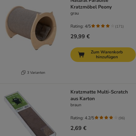
Natural Paradise
Kratzmöbel Peony
grau
Rating: 4/5
(
171
)
29,99 €
Zum Warenkorb
hinzufügen
3 Varianten
Kratzmatte Multi-Scratch
aus Karton
braun
Rating: 4.2/5
(
96
)
2,69 €