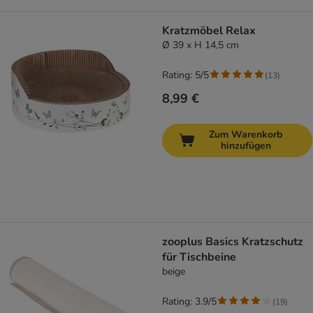
Kratzmöbel Relax
Ø 39 x H 14,5 cm
Rating: 5/5
(
13
)
8,99 €
Zum Warenkorb
hinzufügen
zooplus Basics Kratzschutz
für Tischbeine
beige
Rating: 3.9/5
(
19
)