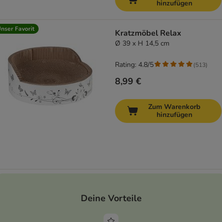
hinzufügen
nser Favorit
Kratzmöbel Relax
Ø 39 x H 14,5 cm
Rating: 4.8/5
(
513
)
8,99 €
Zum Warenkorb
hinzufügen
Deine Vorteile