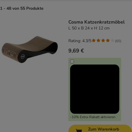
1 - 48 von 55 Produkte
product items have been changed
Cosma Katzenkratzmöbel
L 50 x B 24 x H 12 cm
Rating: 4.3/5
(
65
)
9,69 €
-10% Extra-Rabatt aktivieren
Zum Warenkorb