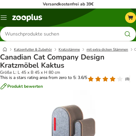
Versandkostenfrei ab 39€
Menü
Produkte
suchen
Katzenfutter & Zubehör
Kratzstämme
mit extra dicken Stämmen
Canadian Cat Company Design
Kratzmöbel Kaktus
Größe L: L 45 x B 45 x H 80 cm
This is a stars rating area from zero to 5: 3.6/5
(
8
)
Produkt bewerten