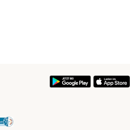
y
Security