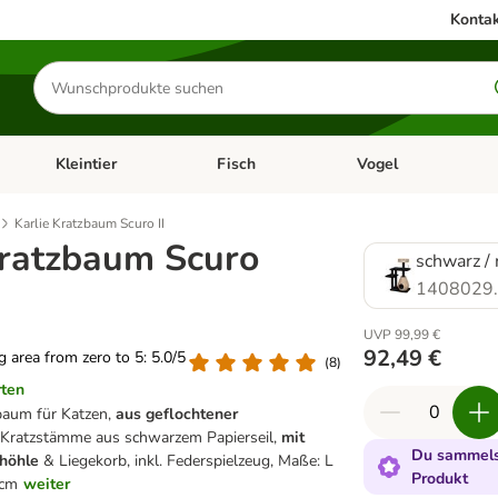
Kontak
Produkte
suchen
Kleintier
Fisch
Vogel
utter & Zubehör
Kategorie-Menü öffnen: Hundefutter & Zubehör
Kategorie-Menü öffnen: Kleintier
Kategorie-Menü öffnen
Ka
Karlie Kratzbaum Scuro II
Kratzbaum Scuro
schwarz / 
1408029
UVP 99,99 €
92,49 €
ng area from zero to 5: 5.0/5
(
8
)
rten
baum für Katzen,
aus geflochtener
 Kratzstämme aus schwarzem Papierseil,
mit
Du sammelst
fhöhle
& Liegekorb, inkl. Federspielzeug, Maße: L
Produkt
 cm
weiter