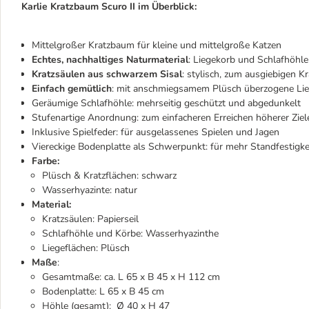
Karlie Kratzbaum Scuro II im Überblick:
Mittelgroßer Kratzbaum für kleine und mittelgroße Katzen
Echtes, nachhaltiges Naturmaterial
: Liegekorb und Schlafhöhl
Kratzsäulen aus schwarzem Sisal
: stylisch, zum ausgiebigen 
Einfach gemütlich
: mit anschmiegsamem Plüsch überzogene Lie
Geräumige Schlafhöhle: mehrseitig geschützt und abgedunkelt
Stufenartige Anordnung: zum einfacheren Erreichen höherer Ziel
Inklusive Spielfeder: für ausgelassenes Spielen und Jagen
Viereckige Bodenplatte als Schwerpunkt: für mehr Standfestigke
Farbe:
Plüsch & Kratzflächen: schwarz
Wasserhyazinte: natur
Material:
Kratzsäulen: Papierseil
Schlafhöhle und Körbe: Wasserhyazinthe
Liegeflächen: Plüsch
Maße
:
Gesamtmaße:
ca. L 65 x B 45 x H 112 cm
Bodenplatte: L 65 x B 45 cm
Höhle (gesamt): Ø 40 x H 47