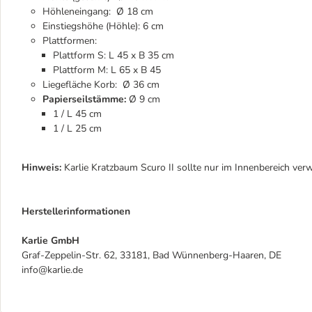
Höhleneingang: Ø 18 cm
Einstiegshöhe (Höhle): 6 cm
Plattformen:
Plattform S: L 45 x B 35 cm
Plattform M: L 65 x B 45
Liegefläche Korb: Ø 36 cm
Papierseilstämme:
Ø 9 cm
1 / L 45 cm
1 / L 25 cm
Hinweis:
Karlie Kratzbaum Scuro II sollte nur im Innenbereich ve
Herstellerinformationen
Karlie GmbH
Graf-Zeppelin-Str. 62, 33181, Bad Wünnenberg-Haaren, DE
info@karlie.de