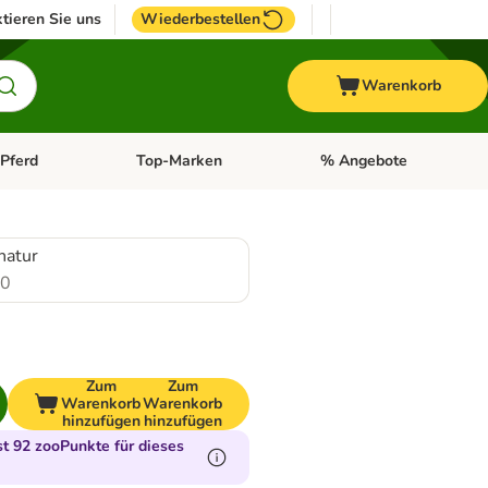
tieren Sie uns
Wiederbestellen
Warenkorb
Pferd
Top-Marken
% Angebote
: Fisch
tegorie-Menü öffnen: Vogel
Kategorie-Menü öffnen: Pferd
Kategorie-Menü öffnen: T
natur
.0
Zum
Zum
Warenkorb
Warenkorb
hinzufügen
hinzufügen
 92 zooPunkte für dieses