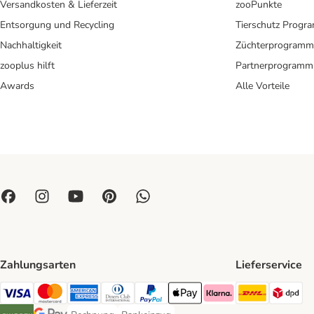
Versandkosten & Lieferzeit
zooPunkte
Entsorgung und Recycling
Tierschutz Progr
Nachhaltigkeit
Züchterprogramm
zooplus hilft
Partnerprogramm
Awards
Alle Vorteile
Zahlungsarten
Lieferservice
DHL Ship
DP
Visa Payment Method
Mastercard Payment Method
American Express Payment Method
Diners Club Payment Method
PayPal Payment Method
Apple Pay Payment Method
Klarna Payment Method