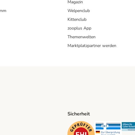
Magazin
amm
Welpenclub
Kittenclub
zooplus App
Themenwelten
Marktplatzpartner werden
Sicherheit
ping Method
D Shipping Method
Security
Securit