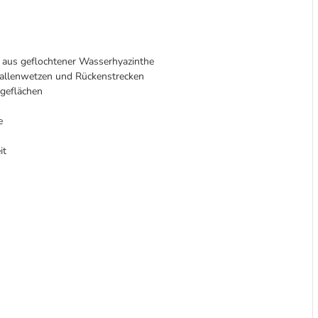
e aus geflochtener Wasserhyazinthe
Krallenwetzen und Rückenstrecken
geflächen
e
it