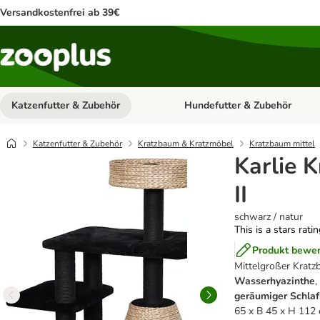
Versandkostenfrei ab 39€
Katzenfutter & Zubehör
Hundefutter & Zubehör
Kategorie-Menü öffnen: Katzenf
Katzenfutter & Zubehör
Kratzbaum & Kratzmöbel
Kratzbaum mittel
Karlie 
II
schwarz / natur
This is a stars rati
Produkt bewe
Mittelgroßer Kratz
Wasserhyazinthe
,
geräumiger Schla
65 x B 45 x H 112