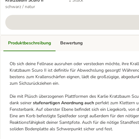
Kratzbaum Scuro II
1 Stück
schwarz / natur
Produktbeschreibung
Bewertung
Ob sich deine Fellnase ausruhen oder verstecken möchte, ihre Kralle
Kratzbaum Scuro II ist definitiv für Abwechslung gesorgt! Während
bestens zum Krallenschärfen eignen, lädt die großzügige, abgedun
zum Sichzurückziehen ein.
Die mit Plüsch überzogenen Plattformen des Karlie Kratzbaum Scuro
dank seiner
stufenartigen Anordnung auch
perfekt zum Klettern u
Fensterbank. Auf oberster Ebene befindet sich ein Liegekorb, von
Eine am Korb befestigte Spielfeder sorgt außerdem für den nötigen
Reaktionsfähigkeit deiner Samtpfote. Auch für die nötige Standfesti
soliden Bodenplatte als Schwerpunkt sicher und fest.