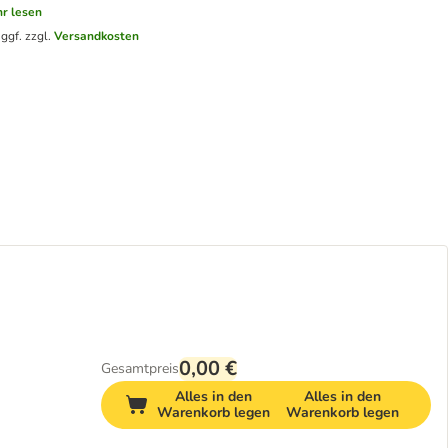
r lesen
.
ggf. zzgl.
Versandkosten
0,00 €
Gesamtpreis
Alles in den
Alles in den
Warenkorb legen
Warenkorb legen