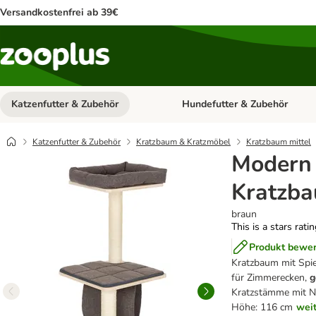
Versandkostenfrei ab 39€
Katzenfutter & Zubehör
Hundefutter & Zubehör
Kategorie-Menü öffnen: Katzenf
Katzenfutter & Zubehör
Kratzbaum & Kratzmöbel
Kratzbaum mittel
Modern 
Kratzba
braun
This is a stars rati
Produkt bewe
Kratzbaum mit Spie
für Zimmerecken,
g
Kratzstämme mit N
Höhe: 116 cm
wei