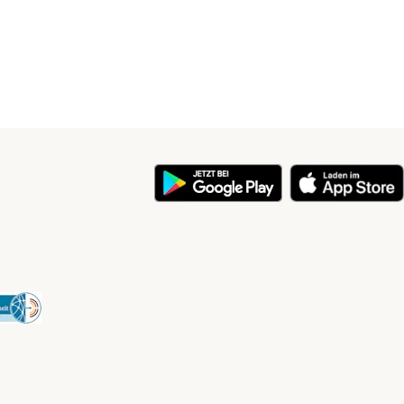
y
Security