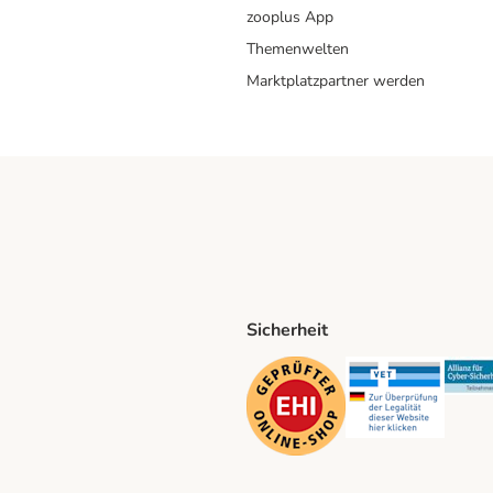
zooplus App
Themenwelten
Marktplatzpartner werden
Sicherheit
ping Method
D Shipping Method
Security
Securit