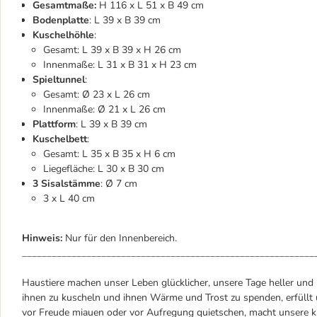
Gesamtmaße:
H 116 x L 51 x B 49 cm
Bodenplatte
: L 39 x B 39 cm
Kuschelhöhle
:
Gesamt: L 39 x B 39 x H 26 cm
Innenmaße: L 31 x B 31 x H 23 cm
Spieltunnel
:
Gesamt: Ø 23 x L 26 cm
Innenmaße: Ø 21 x L 26 cm
Plattform
: L 39 x B 39 cm
Kuschelbett
:
Gesamt: L 35 x B 35 x H 6 cm
Liegefläche: L 30 x B 30 cm
3 Sisalstämme
: Ø 7 cm
3 x L 40 cm
Hinweis:
Nur für den Innenbereich.
___________________________________________________________
Haustiere machen unser Leben glücklicher, unsere Tage heller und
ihnen zu kuscheln und ihnen Wärme und Trost zu spenden, erfüllt u
vor Freude miauen oder vor Aufregung quietschen, macht unsere k