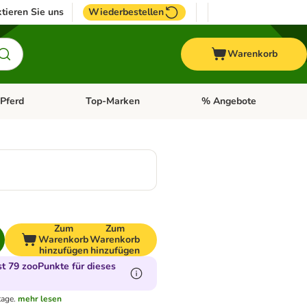
tieren Sie uns
Wiederbestellen
Warenkorb
Pferd
Top-Marken
% Angebote
: Fisch
tegorie-Menü öffnen: Vogel
Kategorie-Menü öffnen: Pferd
Kategorie-Menü öffnen: T
0
Zum
Zum
Warenkorb
Warenkorb
hinzufügen
hinzufügen
 79 zooPunkte für dieses
tage.
mehr lesen