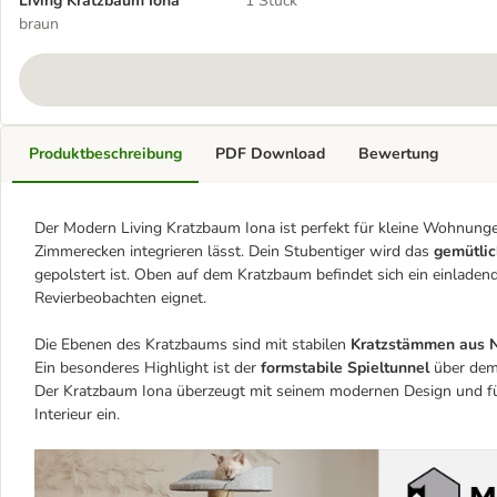
Living Kratzbaum Iona
1 Stück
braun
Produktbeschreibung
PDF Download
Bewertung
Der Modern Living Kratzbaum Iona ist perfekt für kleine Wohnunge
Zimmerecken integrieren lässt. Dein Stubentiger wird das
gemütli
gepolstert ist. Oben auf dem Kratzbaum befindet sich ein einlade
Revierbeobachten eignet.
Die Ebenen des Kratzbaums sind mit stabilen
Kratzstämmen aus N
Ein besonderes Highlight ist der
formstabile Spieltunnel
über dem 
Der Kratzbaum Iona überzeugt mit seinem modernen Design und fügt
Interieur ein.