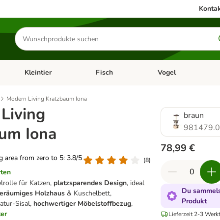
Kontak
Produkte
suchen
Kleintier
Fisch
Vogel
utter & Zubehör
Kategorie-Menü öffnen: Hundefutter & Zubehör
Kategorie-Menü öffnen: Kleintier
Kategorie-Menü öffnen
Ka
Modern Living Kratzbaum Iona
Living
braun
981479.
um Iona
78,99 €
ng area from zero to 5: 3.8/5
(
8
)
rten
lrolle für Katzen,
platzsparendes Design
, ideal
Du sammelst
eräumiges Holzhaus
& Kuschelbett,
Produkt
atur-Sisal,
hochwertiger Möbelstoffbezug
,
ter
Lieferzeit 2-3 Werk