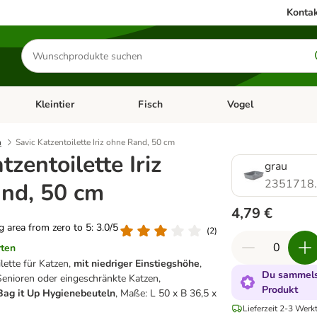
Kontak
Produkte
suchen
Kleintier
Fisch
Vogel
utter & Zubehör
Kategorie-Menü öffnen: Hundefutter & Zubehör
Kategorie-Menü öffnen: Kleintier
Kategorie-Menü öffnen
Ka
n
Savic Katzentoilette Iriz ohne Rand, 50 cm
tzentoilette Iriz
grau
2351718
nd, 50 cm
4,79 €
ng area from zero to 5: 3.0/5
(
2
)
rten
lette für Katzen,
mit niedriger Einstiegshöhe
,
Du sammelst
 Senioren oder eingeschränkte Katzen,
Produkt
Bag it Up Hygienebeuteln
, Maße: L 50 x B 36,5 x
Lieferzeit 2-3 Werk