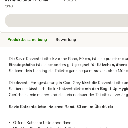
Katzentoilette Iriz ohne
1 Stück
Rand, 50 cm
grau
Produktbeschreibung
Bewertung
Die Savic Katzentoilette Iriz ohne Rand, 50 cm, ist eine praktische
Einstiegshöhe
ist sie besonders gut geeignet für
Kätzchen, älter
So kann dein Liebling die Toilette ganz bequem nutzen, ohne Mühe
Die dezente Farbgestaltung in Cool Grey lässt die Katzentoilette u
Sauberkeit lässt sich die Iriz Katzentoilette
mit den Bag it Up Hygi
Gerüche zu minimieren und die Lebensdauer der Toilette zu verläng
Savic Katzentoilette Iriz ohne Rand, 50 cm im Überblick:
Offene Katzentoilette ohne Rand