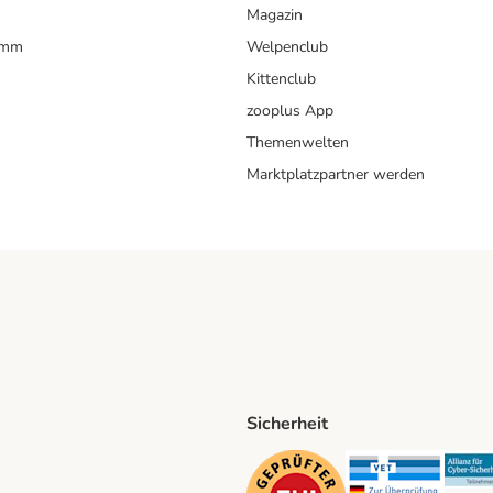
Magazin
amm
Welpenclub
Kittenclub
zooplus App
Themenwelten
Marktplatzpartner werden
Sicherheit
ping Method
D Shipping Method
Security
Securit