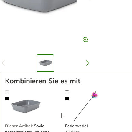
Kombinieren Sie es mit
Savic Katzentoilette Iriz ohne Rand, 50 cm
Federwedel
Dieser Artikel
:
Savic
Federwedel