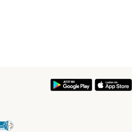
y
Security