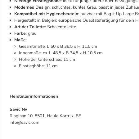
Niedrige Einstiegshöhe
: ideal für junge, ältere oder bewegung
Modernes Design
: schlichtes, kühles Grau, passt in jedes Zuhau
Kompatibel mit Hygienebeuteln
: nutzbar mit Bag it Up Large B
Hergestellt in Belgien: europäische Qualitätsfertigung für dein H
Art der Toilette
: Schalentoilette
Farbe
: grau
Maße
:
Gesamtmaße: L 50 x B 36,5 x H 11,5 cm
Innenmaße: ca. L 48,5 x B 34,5 x H 10,5 cm
Höhe der Unterschale: 11 cm
Einstieghöhe: 11 cm
Herstellerinformationen
Savic Nv
Ringlaan 10, 8501, Heule Kortrijk, BE
info@savic.com