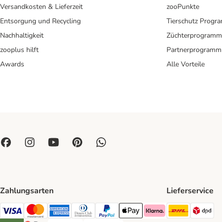
Versandkosten & Lieferzeit
zooPunkte
Entsorgung und Recycling
Tierschutz Progr
Nachhaltigkeit
Züchterprogramm
zooplus hilft
Partnerprogramm
Awards
Alle Vorteile
Zahlungsarten
Lieferservice
DHL Ship
DP
Visa Payment Method
Mastercard Payment Method
American Express Payment Method
Diners Club Payment Method
PayPal Payment Method
Apple Pay Payment Method
Klarna Payment Method