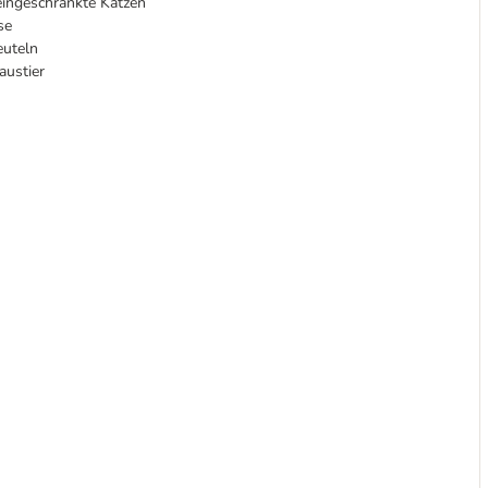
seingeschränkte Katzen
se
euteln
austier