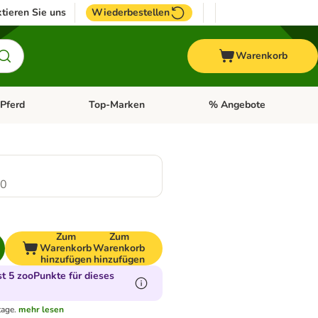
tieren Sie uns
Wiederbestellen
Warenkorb
Pferd
Top-Marken
% Angebote
: Fisch
tegorie-Menü öffnen: Vogel
Kategorie-Menü öffnen: Pferd
Kategorie-Menü öffnen: T
.0
Zum
Zum
Warenkorb
Warenkorb
hinzufügen
hinzufügen
 5 zooPunkte für dieses
tage.
mehr lesen