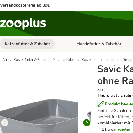
Versandkostenfrei ab 39€
Katzenfutter & Zubehör
Hundefutter & Zubehör
Kategorie-Menü öffnen: Katzenf
Katzenfutter & Zubehör
Katzenklos
Katzenklo mit modernem Desig
Savic Ka
ohne Ra
grau
This is a stars rati
Produkt bewe
Einfache Schalentoi
perfekt für Kitten,
kombinierbar mit 
H 11,5 cm
weiter