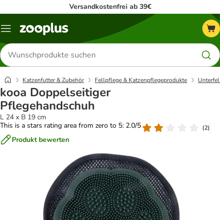
Versandkostenfrei ab 39€
Menü
Produkte
suchen
Katzenfutter & Zubehör
Fellpflege & Katzenpflegeprodukte
Unterfel
kooa Doppelseitiger
Pflegehandschuh
L 24 x B 19 cm
This is a stars rating area from zero to 5: 2.0/5
(
2
)
Produkt bewerten