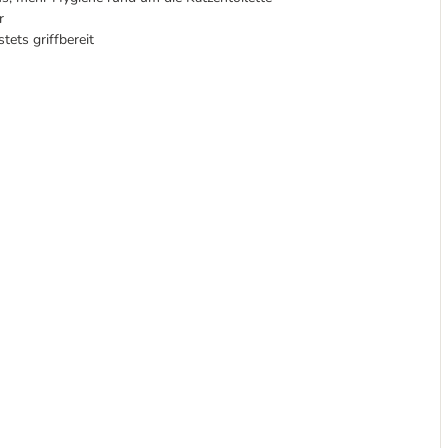
r
tets griffbereit