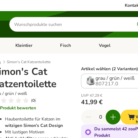
Kontak
Produkte
suchen
Kleintier
Fisch
Vogel
utter & Zubehör
Kategorie-Menü öffnen: Hundefutter & Zubehör
Kategorie-Menü öffnen: Kleintier
Kategorie-Menü öffnen
Ka
n
Simon's Cat Katzentoilette
imon's Cat
Artikel wählen (2 Varianten
grau / grün / weiß
atzentoilette
807217.0
u / grün / weiß
UVP 47,29 €
(
0
)
41,99 €
Produkt bewerten
Haubentoilette für Katzen im
h
witzigen Simon’s Cat Design
Du sammelst 42 zooPu
Mit lustigen Motiven
Produkt