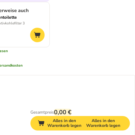
erweise auch
ntoilette
tivkohlefilter 3
lesen
ersandkosten
0,00 €
Gesamtpreis
Alles in den
Alles in den
Warenkorb legen
Warenkorb legen