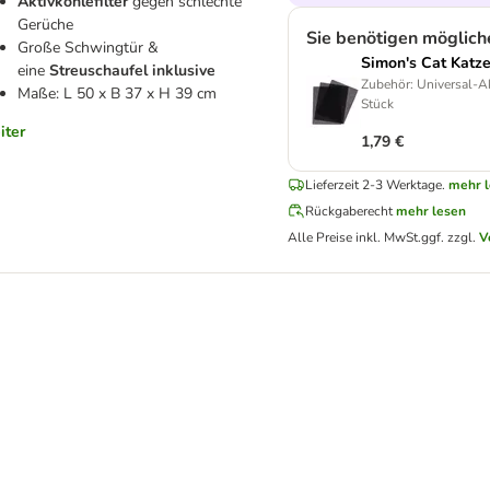
Aktivkohlefilter
gegen schlechte
Gerüche
Sie benötigen möglich
Große Schwingtür &
Simon's Cat Katze
eine
Streuschaufel inklusive
Zubehör: Universal-Ak
Maße: L 50 x B 37 x H 39 cm
Stück
iter
1,79 €
Lieferzeit 2-3 Werktage.
mehr 
Rückgaberecht
mehr lesen
Alle Preise inkl. MwSt.
ggf. zzgl.
V