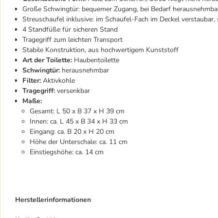
Große Schwingtür: bequemer Zugang, bei Bedarf herausnehmba
Streuschaufel inklusive: im Schaufel-Fach im Deckel verstaubar, s
4 Standfüße für sicheren Stand
Tragegriff zum leichten Transport
Stabile Konstruktion, aus hochwertigem Kunststoff
Art der Toilette:
Haubentoilette
Schwingtür:
herausnehmbar
Filter:
Aktivkohle
Tragegriff:
versenkbar
Maße:
Gesamt: L 50 x B 37 x H 39 cm
Innen: ca. L 45 x B 34 x H 33 cm
Eingang: ca. B 20 x H 20 cm
Höhe der Unterschale: ca. 11 cm
Einstiegshöhe: ca. 14 cm
Herstellerinformationen