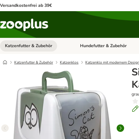
Versandkostenfrei ab 39€
Katzenfutter & Zubehör
Hundefutter & Zubehör
Kategorie-Menü öffnen: Katzenf
Katzenfutter & Zubehör
Katzenklos
Katzenklo mit modernem Desig
S
K
gra