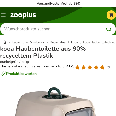
Versandkostenfrei ab 39€
Menü
Produkte
suchen
Katzenfutter & Zubehör
Katzenklos
kooa
kooa Haubentoilette au
kooa Haubentoilette aus 90%
recyceltem Plastik
dunkelgrün / beige
This is a stars rating area from zero to 5: 4.8/5
(
6
)
Produkt bewerten