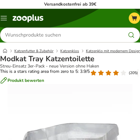
Versandkostenfrei ab 39€
Menü
Produkte
suchen
Katzenfutter & Zubehör
Katzenklos
Katzenklo mit modernem Desig
Modkat Tray Katzentoilette
Streu-Einsatz 3er-Pack - neue Version ohne Haken
This is a stars rating area from zero to 5: 3.9/5
(
205
)
Produkt bewerten