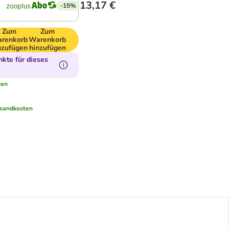
13,17 €
-15%
Zum
Zum
renkorb
Warenkorb
nzufügen
hinzufügen
kte für dieses
sen
sandkosten