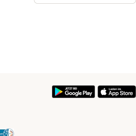
y
Security