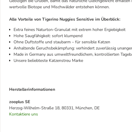
Geologen die Gruben, damit das natürliche Gleichgewicht erhalten 
wertvolle Biotope und Mischwälder entstehen können.
Alle Vorteile von Tigerino Nuggies Sensitive im Überblick:
Extra feines Naturton-Granulat mit extrem hoher Ergiebigkeit
Hohe Saugfähigkeit: sofort klumpend
Ohne Duftstoffe und staubarm – für sensible Katzen
Anhaltende Geruchsbekämpfung: verhindert zuverlässig unang
Made in Germany aus umweltfreundlichem, kontrollierten Tageb
Unsere beliebteste Katzenstreu Marke
Herstellerinformationen
zooplus SE
Herzog-Wilhelm-Straße 18, 80331, München, DE
Kontaktiere uns