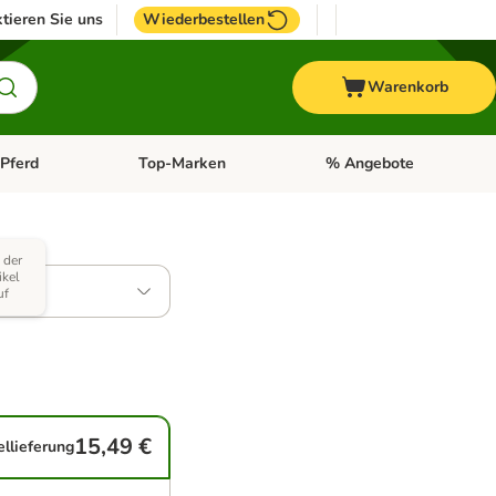
tieren Sie uns
Wiederbestellen
Warenkorb
Pferd
Top-Marken
% Angebote
: Fisch
tegorie-Menü öffnen: Vogel
Kategorie-Menü öffnen: Pferd
Kategorie-Menü öffnen: T
 der
ikel
uf
15,49 €
ellieferung