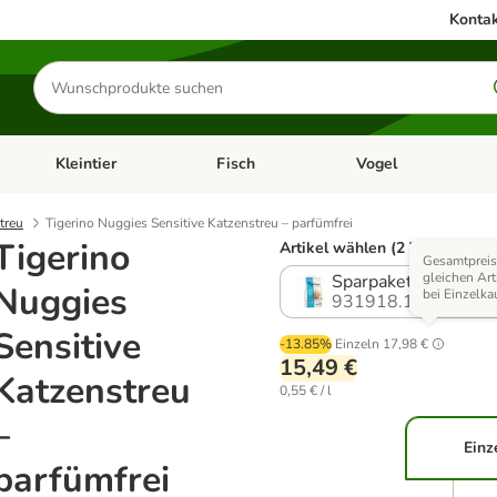
Kontak
Produkte
suchen
Kleintier
Fisch
Vogel
utter & Zubehör
Kategorie-Menü öffnen: Hundefutter & Zubehör
Kategorie-Menü öffnen: Kleintier
Kategorie-Menü öffnen
Ka
treu
Tigerino Nuggies Sensitive Katzenstreu – parfümfrei
Tigerino
Artikel wählen (2 Varianten)
Gesamtpreis
gleichen Art
Sparpaket 2 x 14 l
Nuggies
bei Einzelka
931918.1
Sensitive
-13.85%
Einzeln
17,98 €
15,49 €
Katzenstreu
0,55 € / l
–
Einz
parfümfrei