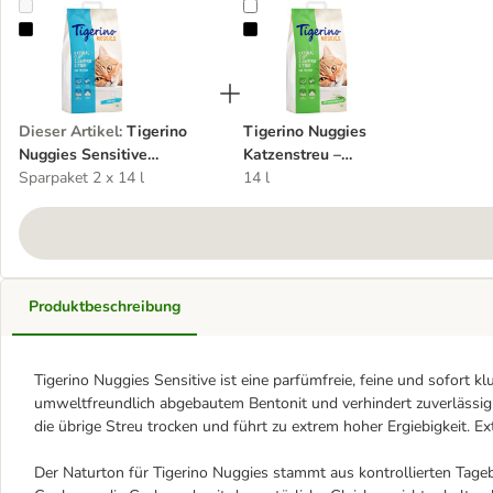
Tigerino Nuggies Sensitive Katzenstreu – parfümfrei
Tigerino Nuggies Katzenstreu – F
Dieser Artikel
:
Tigerino
Tigerino Nuggies
Nuggies Sensitive
Katzenstreu –
Katzenstreu – parfümfrei
Sparpaket 2 x 14 l
Frühlingswiesenduft
14 l
Produktbeschreibung
Tigerino Nuggies Sensitive ist eine parfümfreie, feine und sofort
umweltfreundlich abgebautem Bentonit und verhindert zuverlässig
die übrige Streu trocken und führt zu extrem hoher Ergiebigkeit. E
Der Naturton für Tigerino Nuggies stammt aus kontrollierten Tag