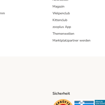
Magazin
amm
Welpenclub
Kittenclub
zooplus App
Themenwelten
Marktplatzpartner werden
Sicherheit
ping Method
D Shipping Method
Security
Securit