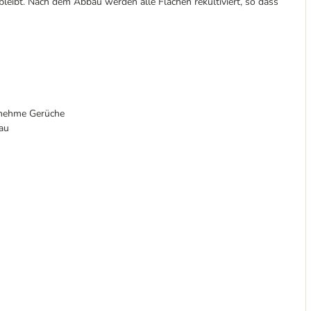
bleibt. Nach dem Abbau werden alle Flächen rekultiviert, so dass
enehme Gerüche
au