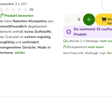
parpaket 2 x 14 l
(
0
)
Produkt bewerten
Wa
ie feine
Naturton-Klumpstreu
aus
hi
umweltfreundlich
abgebautem
Du sammelst 15 zooPun
entonit enthält
keine Duftstoffe.
Produkt
as Granulat ist
extrem ergiebig,
Lieferzeit 2-3 Werktage.
mehr le
saugfähig
und
verhindert
unangenehme Gerüche. Made in
Rückgaberecht
mehr lesen
Germany.
weiter
Alle Preise inkl. MwSt.
ggf. zzgl.
Ver