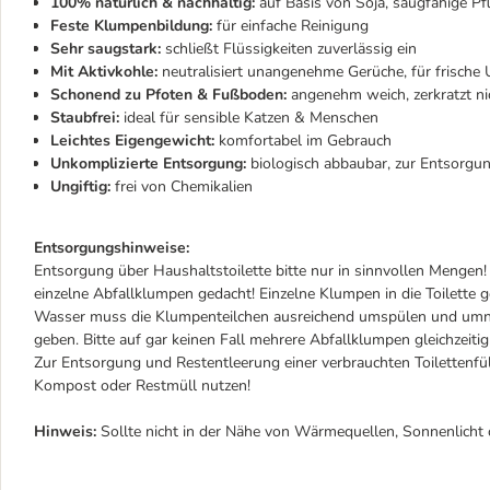
100% natürlich & nachhaltig:
auf Basis von Soja, saugfähige P
Feste Klumpenbildung:
für einfache Reinigung
Sehr saugstark:
schließt Flüssigkeiten zuverlässig ein
Mit Aktivkohle:
neutralisiert unangenehme Gerüche, für frisch
Schonend zu Pfoten & Fußboden:
angenehm weich, zerkratzt ni
Staubfrei:
ideal für sensible Katzen & Menschen
Leichtes Eigengewicht:
komfortabel im Gebrauch
Unkomplizierte Entsorgung:
biologisch abbaubar, zur Entsorgun
Ungiftig:
frei von Chemikalien
Entsorgungshinweise:
Entsorgung über Haushaltstoilette bitte nur in sinnvollen Mengen! 
einzelne Abfallklumpen gedacht! Einzelne Klumpen in die Toilette 
Wasser muss die Klumpenteilchen ausreichend umspülen und umnet
geben. Bitte auf gar keinen Fall mehrere Abfallklumpen gleichzeitig 
Zur Entsorgung und Restentleerung einer verbrauchten Toilettenfüll
Kompost oder Restmüll nutzen!
Hinweis:
Sollte nicht in der Nähe von Wärmequellen, Sonnenlicht