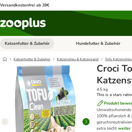
Versandkostenfrei ab 39€
Katzenfutter & Zubehör
Hundefutter & Zubehör
Kategorie-Menü öffnen: Katzenf
Katzenfutter & Zubehör
Katzenstreu & Katzensand
Tofu Katzenstreu
Croci T
Katzens
4,5 kg
This is a stars rati
Produkt bewe
Umweltschonende Ei
100% pflanzlich & n
geruchsneutralisier
extra leicht
weiter