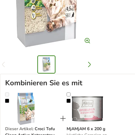
Kombinieren Sie es mit
Croci Tofu Clean Active Katzenstreu
MjAMjAM 6 x 200 g
Dieser Artikel
:
Croci Tofu
MjAMjAM 6 x 200 g