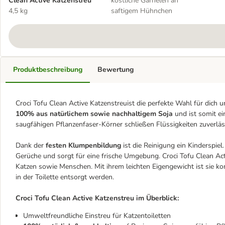
Clean Active Katzenstreu
köstliche Garnelen an
4,5 kg
saftigem Hühnchen
Produktbeschreibung
Bewertung
Croci Tofu Clean Active Katzenstreuist die perfekte Wahl für dich 
100% aus natürlichem sowie nachhaltigem Soja
und ist somit e
saugfähigen Pflanzenfaser-Körner schließen Flüssigkeiten zuverläss
Dank der
festen Klumpenbildung
ist die Reinigung ein Kinderspiel
Gerüche und sorgt für eine frische Umgebung. Croci Tofu Clean Acti
Katzen sowie Menschen. Mit ihrem leichten Eigengewicht ist sie 
in der Toilette entsorgt werden.
Croci Tofu Clean Active Katzenstreu im Überblick:
Umweltfreundliche Einstreu für Katzentoiletten