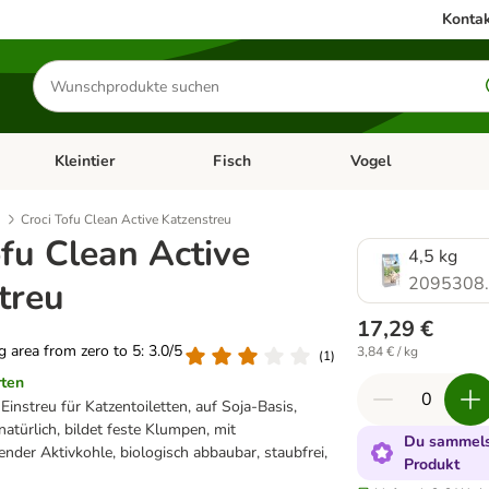
Kontak
Produkte
suchen
Kleintier
Fisch
Vogel
utter & Zubehör
Kategorie-Menü öffnen: Hundefutter & Zubehör
Kategorie-Menü öffnen: Kleintier
Kategorie-Menü öffnen
Ka
Croci Tofu Clean Active Katzenstreu
ofu Clean Active
4,5 kg
2095308
treu
17,29 €
ng area from zero to 5: 3.0/5
3,84 € / kg
(
1
)
rten
nstreu für Katzentoiletten, auf Soja-Basis,
atürlich, bildet feste Klumpen, mit
Du sammelst
ender Aktivkohle, biologisch abbaubar, staubfrei,
Produkt