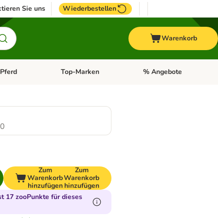
tieren Sie uns
Wiederbestellen
Warenkorb
Pferd
Top-Marken
% Angebote
: Fisch
tegorie-Menü öffnen: Vogel
Kategorie-Menü öffnen: Pferd
Kategorie-Menü öffnen: T
.0
Zum
Zum
Warenkorb
Warenkorb
hinzufügen
hinzufügen
 17 zooPunkte für dieses