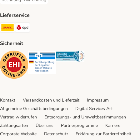
Rechnung Payment Method
Bankeinzug Payment Method
Lieferservice
DHL Shipping Method
DPD Shipping Method
Sicherheit
Security
Security
Security
Kontakt
Versandkosten und Lieferzeit
Impressum
Allgemeine Geschäftsbedingungen
Digital Services Act
Vertrag widerrufen
Entsorgungs- und Umweltbestimmungen
Zahlungsarten
Über uns
Partnerprogramme
Karriere
Corporate Website
Datenschutz
Erklärung zur Barrierefreiheit